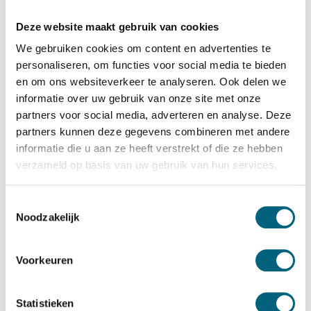
Salvus
Salvus Grade 0 sleutelkluis 56 KL
Deze website maakt gebruik van cookies
Bekijk alles Sleutelkluis
We gebruiken cookies om content en advertenties te
personaliseren, om functies voor social media te bieden
997,-
en om ons websiteverkeer te analyseren. Ook delen we
informatie over uw gebruik van onze site met onze
Op voorraad: .
partners voor social media, adverteren en analyse. Deze
Bekijk de reviews
partners kunnen deze gegevens combineren met andere
informatie die u aan ze heeft verstrekt of die ze hebben
Officieel gecertificeerde door RDW, BOVAG en
verzameld op basis van uw gebruik van hun services.
verzekeraars goedgekeurde sleutelkluis voorzien van 56
grote sleutelhaken. Standaard uitgevoerd met
Toestemmingsselectie
dubbelbaard sleutelslot....
Toon meer
Noodzakelijk
Betrouwbaar & veilig betalen
Voorkeuren
Meerprijs installeren begane grond of op etage met
Statistieken
lift: