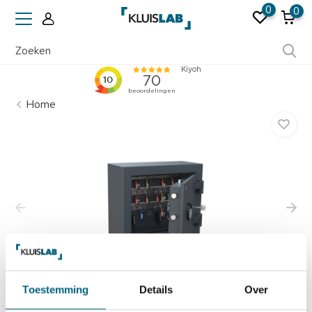
0
0
Ruim 50 jaar ervaring
Home
Toestemming
Details
Over