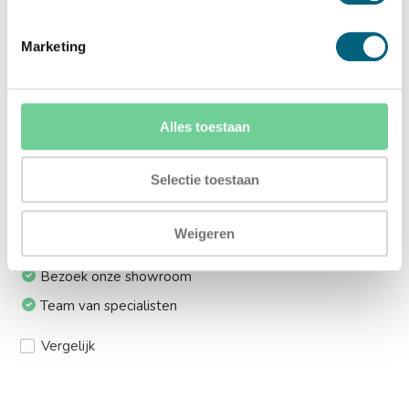
Ja (+€169,00)
Marketing
Meerprijs installeren op 1e etage via trap:
Ja (+€249,00)
Alles toestaan
Ik installeer de kluis graag zelf:
Ja, levering tot aan uw voordeur
Selectie toestaan
Weigeren
24/7 bereikbaar
Bezoek onze showroom
Team van specialisten
Vergelijk