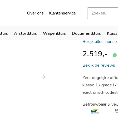
kend door verzekeraars
Bezoek onze showroom
Over ons
Klantenservice
Salvus Fe
kluis
Afstortkluis
Wapenkluis
Documentkluis
Klass
Bekijk alles Inbraa
2.519,-
Bekijk de reviews
Zeer degelijke offi
klasse 1 / grade I
electronisch codeslo
Betrouwbaar & veil