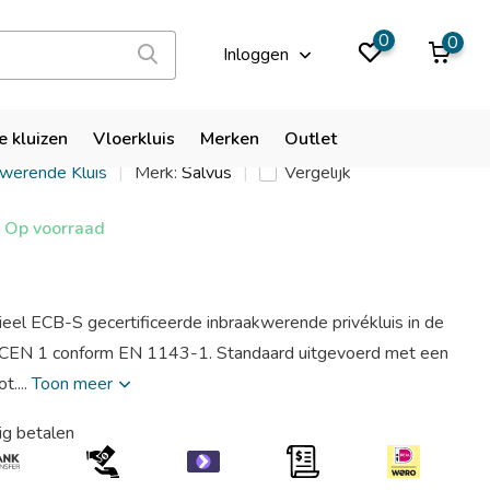
9,9
0
0
Inloggen
rrara 90 EL
e kluizen
Vloerkluis
Merken
Outlet
kwerende Kluis
Merk:
Salvus
Vergelijk
Op voorraad
cieel ECB-S gecertificeerde inbraakwerende privékluis in de
 / CEN 1 conform EN 1143-1. Standaard uitgevoerd met een
t....
Toon meer
ig betalen