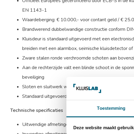
Officieel Europees gecertificeerd door ECB-S in de kl
EN 1143-1
Waardeberging: € 10.000,- voor contant geld / € 25.
Brandwerend dubbelwandige constructie conform D
Kluisdeur is standaard uitgevoerd met een electronisch
breiden met een alarmbox, seimische kluisdetector of t
Zware stalen ronde verchroomde schoten aan bovenzijd
Aan de rechterzijde valt een blinde schoot in de sponn
beveiliging
Sloten en sluitwerk worden beschermd door mangaans
Standaard uitgevoerd met 2 in hoogte verstelbare u
Toestemming
Technische specificaties
Uitwendige afmetingen: 900 x 440 x 380 mm (HxBx
Deze website maakt gebruik