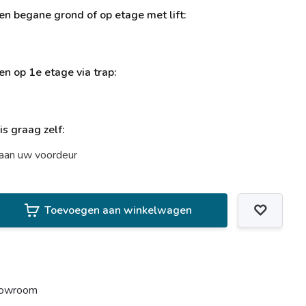
ren begane grond of op etage met lift:
ren op 1e etage via trap:
uis graag zelf:
t aan uw voordeur
Toevoegen aan winkelwagen
howroom