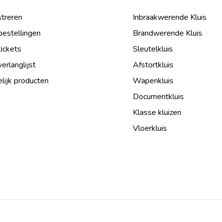
treren
Inbraakwerende Kluis
bestellingen
Brandwerende Kluis
tickets
Sleutelkluis
verlanglijst
Afstortkluis
lijk producten
Wapenkluis
Documentkluis
Klasse kluizen
Vloerkluis