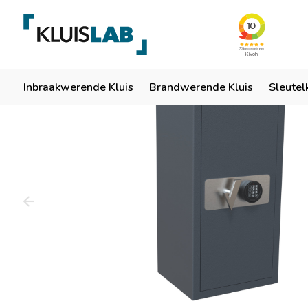
Team van specialisten
Ruim 50 jaar ervaring
Er
Home
Inbraakwerende Kluis
Brandwerende Kluis
Sleutel