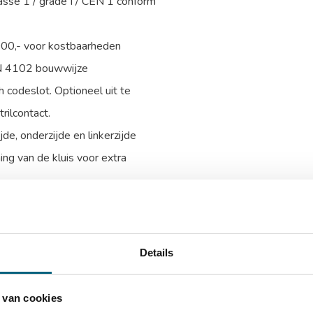
asse 1 / grade I / CEN 1 conform
000,- voor kostbaarheden
IN 4102 bouwwijze
 codeslot. Optioneel uit te
rilcontact.
e, onderzijde en linkerzijde
ing van de kluis voor extra
talen harde platen en relockers
itneembare legborden
Details
D)
 van cookies