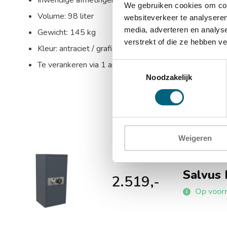
Inwendige afmetingen: 852 x 392 x 293 mm (HxBxD
We gebruiken cookies om cont
Volume: 98 liter
websiteverkeer te analyseren
media, adverteren en analys
Gewicht: 145 kg
verstrekt of die ze hebben v
Kleur: antraciet / grafietgrijs (RAL 7024)
Te verankeren via 1 ankergat in de bodem
Toestemmingsselectie
Noodzakelijk
Weigeren
Salvus 
2.519,-
Op voor