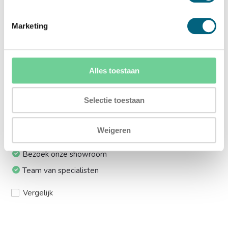
Ja (+€169,00)
Marketing
Meerprijs installeren op 1e etage via trap:
Ja (+€249,00)
Alles toestaan
Ik installeer de kluis graag zelf:
Ja, levering tot aan uw voordeur
Selectie toestaan
Weigeren
24/7 bereikbaar
Bezoek onze showroom
Team van specialisten
Vergelijk