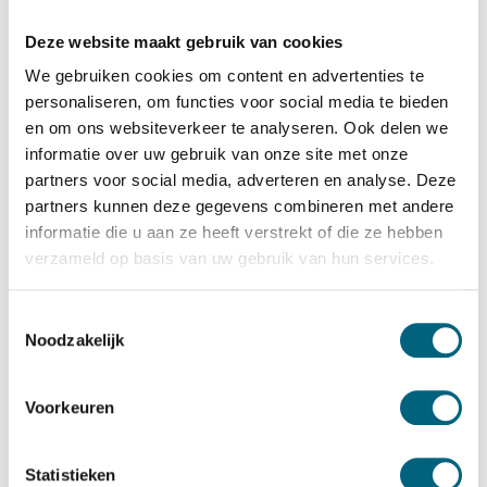
Salvus
Salvus Ferrara 67 KL
Deze website maakt gebruik van cookies
Bekijk alles Inbraakwerende Kluis
We gebruiken cookies om content en advertenties te
personaliseren, om functies voor social media te bieden
1.694,-
en om ons websiteverkeer te analyseren. Ook delen we
informatie over uw gebruik van onze site met onze
Op voorraad: .
partners voor social media, adverteren en analyse. Deze
Bekijk de reviews
partners kunnen deze gegevens combineren met andere
informatie die u aan ze heeft verstrekt of die ze hebben
Zeer degelijke officieel ECB-S gecertificeerde brand en
verzameld op basis van uw gebruik van hun services.
inbraakwerende privékluis in de klasse 1 / grade I / CEN 1
conform EN 1143-1. Standaard uitgevoerd met een
Toestemmingsselectie
dubbelbaard sleutelslot....
Toon meer
Noodzakelijk
Betrouwbaar & veilig betalen
Voorkeuren
Meerprijs installeren begane grond of op etage met
Statistieken
lift: