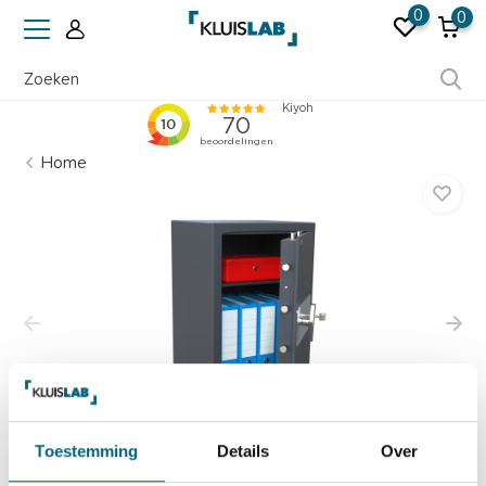
0
0
Ruim 50 jaar ervaring
Home
Toestemming
Details
Over