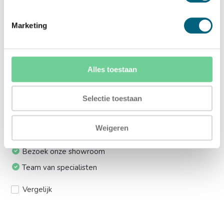
Ja (+€169,00)
Marketing
Meerprijs installeren op 1e etage via trap:
Ja (+€249,00)
Alles toestaan
Ik installeer de kluis graag zelf:
Ja, levering tot aan uw voordeur
Selectie toestaan
Weigeren
24/7 bereikbaar
Bezoek onze showroom
Team van specialisten
Vergelijk