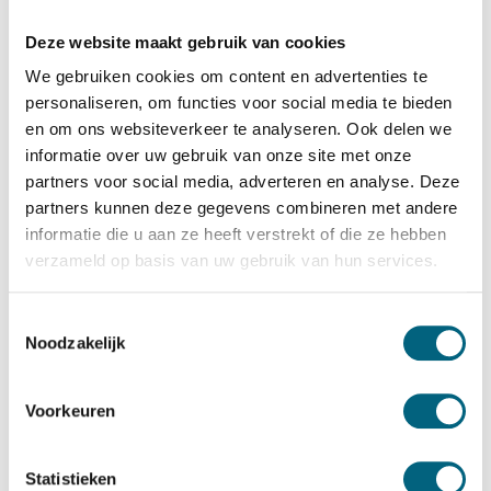
Salvus
Salvus Ferrara 46 KL
Deze website maakt gebruik van cookies
Bekijk alles Inbraakwerende Kluis
We gebruiken cookies om content en advertenties te
personaliseren, om functies voor social media te bieden
1.289,-
en om ons websiteverkeer te analyseren. Ook delen we
informatie over uw gebruik van onze site met onze
Op voorraad: .
partners voor social media, adverteren en analyse. Deze
Bekijk de reviews
partners kunnen deze gegevens combineren met andere
informatie die u aan ze heeft verstrekt of die ze hebben
Zeer degelijke officieel ECB-S gecertificeerde
verzameld op basis van uw gebruik van hun services.
inbraakwerende privékluis in de klasse 1 / grade I / CEN 1
conform EN 1143-1. Standaard uitgevoerd met een
Toestemmingsselectie
dubbelbaard sleutelslot....
Toon meer
Noodzakelijk
Betrouwbaar & veilig betalen
Voorkeuren
Meerprijs installeren begane grond of op etage met
Statistieken
lift: