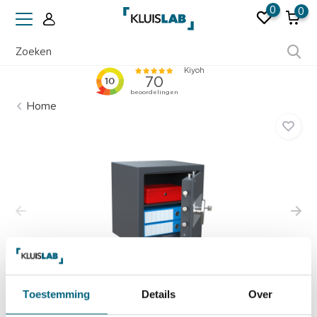
0
0
Ruim 50 jaar ervaring
Home
Toestemming
Details
Over