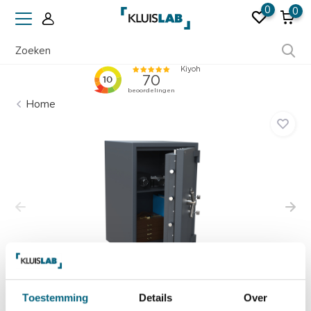
0
0
Bezoek onze showroom
Home
Toestemming
Details
Over