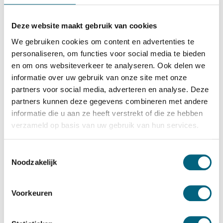
Salvus
Salvus Bergamo 3 KL
Deze website maakt gebruik van cookies
Bekijk alles Inbraakwerende Kluis
We gebruiken cookies om content en advertenties te
personaliseren, om functies voor social media te bieden
4.492,-
en om ons websiteverkeer te analyseren. Ook delen we
Op voorraad: .
informatie over uw gebruik van onze site met onze
Bekijk de reviews
partners voor social media, adverteren en analyse. Deze
partners kunnen deze gegevens combineren met andere
Hoogstaande officieel ECB-S gecertificeerde brand en
informatie die u aan ze heeft verstrekt of die ze hebben
inbraakwerende kluis in de klasse 4 / grade IV / CEN IV
verzameld op basis van uw gebruik van hun services.
conform EN 1143-1 en brandwerend gecertificeerd in de
klasse LFS 30 P conform EN 15659 (30 minuten
Toestemmingsselectie
Noodzakelijk
brandwering voor papier)....
Toon meer
Betrouwbaar & veilig betalen
Voorkeuren
Meerprijs installeren begane grond of op etage met