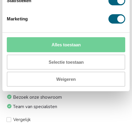
Statistieken
lift:
Ja (+€169,00)
Marketing
Meerprijs installeren op 1e etage via trap:
Ja (+€249,00)
Alles toestaan
Ik installeer de kluis graag zelf:
Selectie toestaan
Ja, levering tot aan uw voordeur
Weigeren
24/7 bereikbaar
Bezoek onze showroom
Team van specialisten
Vergelijk