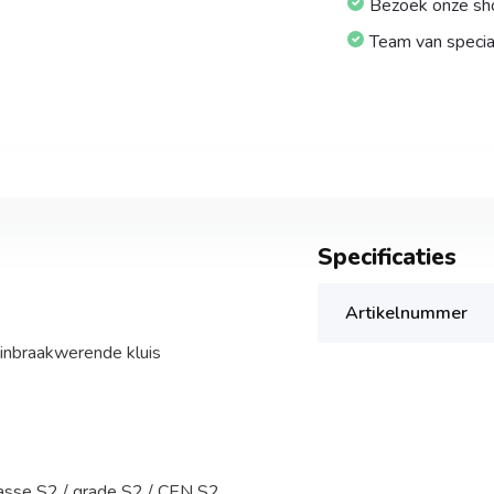
Bezoek onze s
Team van specia
Specificaties
Artikelnummer
inbraakwerende kluis
lasse S2 / grade S2 / CEN S2