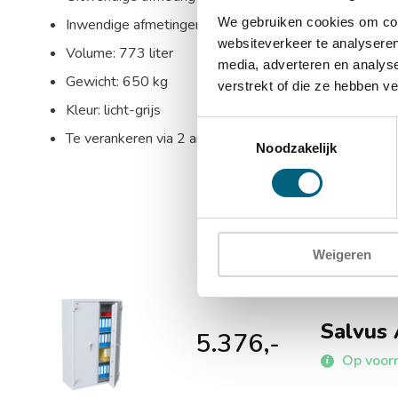
We gebruiken cookies om cont
Inwendige afmetingen: 1785 x 1110 x 390 mm (HxB
websiteverkeer te analyseren
Volume: 773 liter
media, adverteren en analys
Gewicht: 650 kg
verstrekt of die ze hebben v
Kleur: licht-grijs
Toestemmingsselectie
Te verankeren via 2 ankergaten in de bodem
Noodzakelijk
Weigeren
Salvus
5.376,-
Op voorr