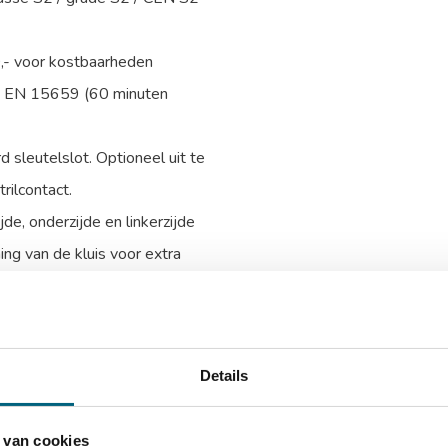
0,- voor kostbaarheden
m EN 15659 (60 minuten
 sleutelslot. Optioneel uit te
rilcontact.
e, onderzijde en linkerzijde
ing van de kluis voor extra
talen harde platen en relockers
itneembare legborden
Details
 van cookies
xBxD)