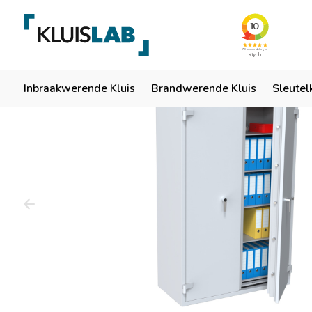
Team van specialisten
Ruim 50 jaar ervaring
Er
Home
Inbraakwerende Kluis
Brandwerende Kluis
Sleutel