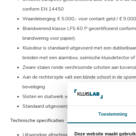
conform EN 14450
Waardeberging: € 5.000,- voor contant geld / € 9.00
Brandwerend klasse LFS 60 P gecertificeerd confor
brandwering voor papier).
Kluisdeur is standaard uitgevoerd met een dubbelbaard
breiden met een alarmbox, seimische kluisdetector of t
Zware stalen ronde verchroomde schoten aan bovenzijd
Aan de rechterzijde valt een blinde schoot in de sponn
beveiliging
Sloten en sluitwerk worden beschermd door mangaans
Standaard uitgevoerd met 4 in hoogte verstelbare u
Toestemming
Technische specificaties
Deze website maakt gebruik
Uitwendige afmetingen: 1950 x 1250 x 585 mm (H