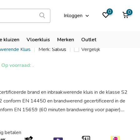
9,9
0
0
Inloggen
rezzo S2 W KL
e kluizen
Vloerkluis
Merken
Outlet
kwerende Kluis
Merk:
Salvus
Vergelijk
Op voorraad: .
ertificeerde brand en inbraakwerende kluis in de klasse S2
2 conform EN 14450 en brandwerend gecertificeerd in de
nform EN 15659 (60 minuten brandwering voor papier)....
ig betalen