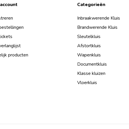
 account
Categorieën
treren
Inbraakwerende Kluis
bestellingen
Brandwerende Kluis
tickets
Sleutelkluis
verlanglijst
Afstortkluis
lijk producten
Wapenkluis
Documentkluis
Klasse kluizen
Vloerkluis