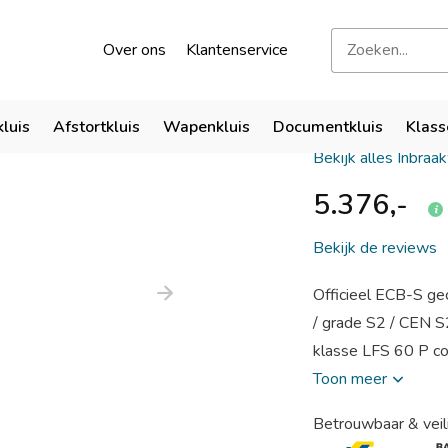
kend door verzekeraars
Bezoek onze showroom
Over ons
Klantenservice
Salvus A
kluis
Afstortkluis
Wapenkluis
Documentkluis
Klass
Bekijk alles Inbraa
5.376,-
Bekijk de reviews
Officieel ECB-S gec
/ grade S2 / CEN S
klasse LFS 60 P co
Toon meer
Betrouwbaar & veil