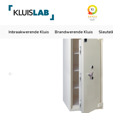
Team van specialisten
Ruim 50 jaar ervaring
Er
Home
Inbraakwerende Kluis
Brandwerende Kluis
Sleutel