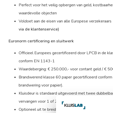
Perfect voor het veilig opbergen van geld, kostbaar
waardevolle objecten
Voldoet aan de eisen van alle Europese verzekeraars
via de klantenservice)
Euronorm certificering en sluitwerk
Officieel Europees gecertificeerd door LPCB in de kla
conform EN 1143-1
Waardeberging: € 250.000,- voor contant geld / € 5
Brandwerend klasse 60 paper gecertificeerd conform
brandwering voor papier).
Kluisdeur is standaard uitgevoerd met twee dubbelbaa
vervangen voor 1 of 2 electronisch codesloten,
vraag 
Optioneel uit te breiden met een alarmbox, seimische k