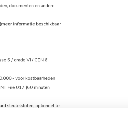
heden, documenten en andere
(meer informatie beschikbaar
sse 6 / grade VI / CEN 6
00.000,- voor kostbaarheden
 NT Fire 017 (60 minuten
rd sleutelsloten, optioneel te
naar een speciale prijs!
luisdetector of trilcontact.