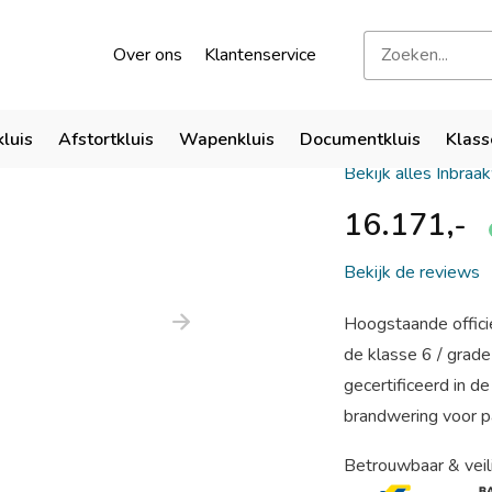
kend door verzekeraars
Bezoek onze showroom
Over ons
Klantenservice
Qualis VI 
kluis
Afstortkluis
Wapenkluis
Documentkluis
Klass
Bekijk alles Inbraa
16.171,-
Bekijk de reviews
Hoogstaande offici
de klasse 6 / gra
gecertificeerd in 
brandwering voor pa
Betrouwbaar & veil