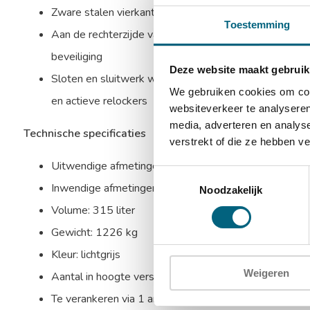
Zware stalen vierkante verchroomde schoten aan bovenz
Toestemming
Aan de rechterzijde valt een blinde schoot in de sponn
beveiliging
Deze website maakt gebruik
Sloten en sluitwerk worden beschermd door mangaans
We gebruiken cookies om cont
en actieve relockers
websiteverkeer te analyseren
media, adverteren en analys
Technische specificaties
verstrekt of die ze hebben v
Uitwendige afmetingen: 1590 x 690 x 730 mm (HxB
Toestemmingsselectie
Inwendige afmetingen: 1400 x 500 x 450 mm (HxBx
Noodzakelijk
Volume: 315 liter
Gewicht: 1226 kg
Kleur: lichtgrijs
Weigeren
Aantal in hoogte verstelbare uitneembare legborden:
Te verankeren via 1 ankergat in de bodem