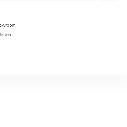
howroom
listen