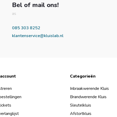
Bel of mail ons!
as
085 303 8252
klantenservice@kluislab.nl
 account
Categorieën
treren
Inbraakwerende Kluis
bestellingen
Brandwerende Kluis
tickets
Sleutelkluis
verlanglijst
Afstortkluis