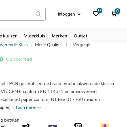
9,9
0
0
Inloggen
size 4
e kluizen
Vloerkluis
Merken
Outlet
kwerende Kluis
Merk:
Qualis
Vergelijk
Op voorraad
eel LPCB gecertificeerde brand en inbraakwerende kluis in
de VI / CEN 6 conform EN 1143-1 en brandwerend
de klasse 60 paper conform NT Fire 017 (60 minuten
pier)....
Toon meer
ig betalen