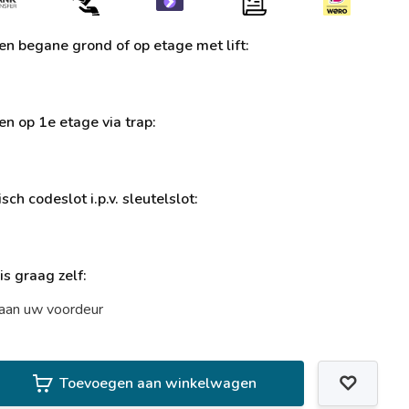
ren begane grond of op etage met lift:
ren op 1e etage via trap:
sch codeslot i.p.v. sleutelslot:
uis graag zelf:
t aan uw voordeur
Toevoegen aan winkelwagen