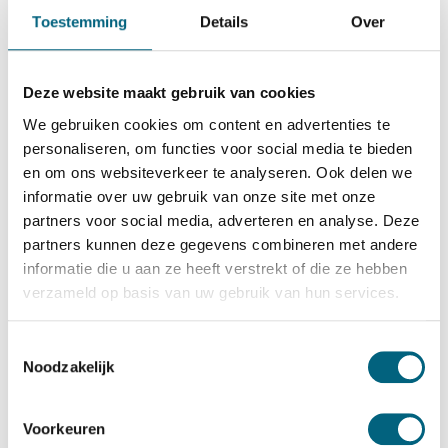
Qualis
Toestemming
Details
Over
Qualis IV size 7
Bekijk alles Inbraakwerende Kluis
Deze website maakt gebruik van cookies
5.626,-
We gebruiken cookies om content en advertenties te
Op voorraad
personaliseren, om functies voor social media te bieden
en om ons websiteverkeer te analyseren. Ook delen we
Bekijk de reviews
informatie over uw gebruik van onze site met onze
partners voor social media, adverteren en analyse. Deze
Private label officieel gecertificeerde inbraakwerende kluis
partners kunnen deze gegevens combineren met andere
in de klasse 4 / grade IV / CEN 4 conform EN 1143-1.
informatie die u aan ze heeft verstrekt of die ze hebben
Standaard uitgevoerd met een dubbelbaard sleutelslot,
verzameld op basis van uw gebruik van hun services.
optioneel te vervangen voor een electronisch codeslot....
Toon meer
Toestemmingsselectie
Noodzakelijk
Betrouwbaar & veilig betalen
Voorkeuren
Meerprijs installeren begane grond of op etage met