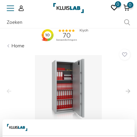
0
0
Ruim 50 jaar ervaring
Home