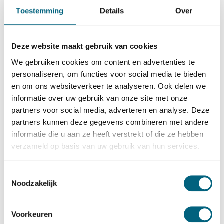
Qualis
Toestemming
Details
Over
Qualis IV size 3
Bekijk alles Inbraakwerende Kluis
Deze website maakt gebruik van cookies
3.960,-
We gebruiken cookies om content en advertenties te
Op voorraad
personaliseren, om functies voor social media te bieden
en om ons websiteverkeer te analyseren. Ook delen we
Bekijk de reviews
informatie over uw gebruik van onze site met onze
partners voor social media, adverteren en analyse. Deze
Private label officieel gecertificeerde inbraakwerende kluis
partners kunnen deze gegevens combineren met andere
in de klasse 4 / grade IV / CEN 4 conform EN 1143-1.
informatie die u aan ze heeft verstrekt of die ze hebben
Standaard uitgevoerd met een dubbelbaard sleutelslot,
verzameld op basis van uw gebruik van hun services.
optioneel te vervangen voor een electronisch codeslot....
Toon meer
Toestemmingsselectie
Noodzakelijk
Betrouwbaar & veilig betalen
Voorkeuren
Meerprijs installeren begane grond of op etage met