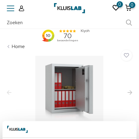
0
0
Ruim 50 jaar ervaring
Home