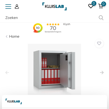
0
0
Ruim 50 jaar ervaring
Home