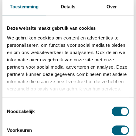
Qualis
Toestemming
Details
Over
Qualis IV size 2
Bekijk alles Inbraakwerende Kluis
Deze website maakt gebruik van cookies
3.670,-
We gebruiken cookies om content en advertenties te
Op voorraad
personaliseren, om functies voor social media te bieden
en om ons websiteverkeer te analyseren. Ook delen we
Bekijk de reviews
informatie over uw gebruik van onze site met onze
partners voor social media, adverteren en analyse. Deze
Private label officieel gecertificeerde inbraakwerende kluis
partners kunnen deze gegevens combineren met andere
in de klasse 4 / grade IV / CEN 4 conform EN 1143-1.
informatie die u aan ze heeft verstrekt of die ze hebben
Standaard uitgevoerd met een dubbelbaard sleutelslot,
verzameld op basis van uw gebruik van hun services.
optioneel te vervangen voor een electronisch codeslot....
Toon meer
Toestemmingsselectie
Noodzakelijk
Betrouwbaar & veilig betalen
Voorkeuren
Meerprijs installeren begane grond of op etage met