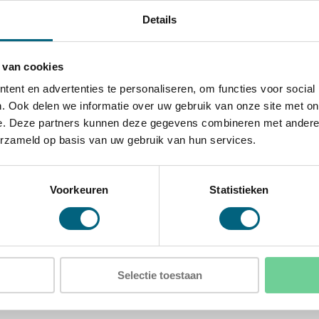
e, onderzijde en linkerzijde
Details
ing van de kluis voor extra
 van cookies
talen harde platen en actieve
ent en advertenties te personaliseren, om functies voor social
. Ook delen we informatie over uw gebruik van onze site met on
e. Deze partners kunnen deze gegevens combineren met andere i
erzameld op basis van uw gebruik van hun services.
D)
)
Voorkeuren
Statistieken
 1
Selectie toestaan