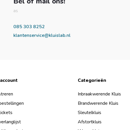
Bel of mail ons!
as
085 303 8252
klantenservice@kluislab.nl
 account
Categorieën
treren
Inbraakwerende Kluis
bestellingen
Brandwerende Kluis
tickets
Sleutelkluis
verlanglijst
Afstortkluis