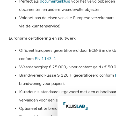
Perfect als
documentenkluis
voor het veilig opbergen
documenten en andere waardevolle objecten
Voldoet aan de eisen van alle Europese verzekeraars
via de klantenservice)
Euronorm certificering en sluitwerk
Officieel Europees gecertificeerd door ECB-S in de kl
conform
EN 1143-1
Waardeberging: € 25.000,- voor contant geld / € 50.
Brandwerend klasse S 120 P gecertificeerd conform
brandwering voor papier).
Kluisdeur is standaard uitgevoerd met een dubbelbaard
vervangen voor een electronisch codeslot.
Optioneel uit te breiden met een alarmbox, seimische k