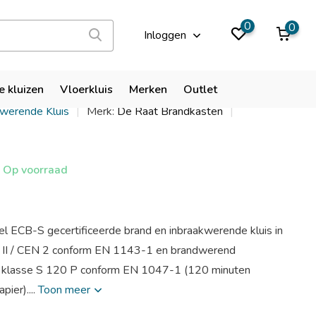
9,9
0
0
Inloggen
DRS Praag 0
e kluizen
Vloerkluis
Merken
Outlet
kwerende Kluis
Merk:
De Raat Brandkasten
Op voorraad
eel ECB-S gecertificeerde brand en inbraakwerende kluis in
e II / CEN 2 conform EN 1143-1 en brandwerend
de klasse S 120 P conform EN 1047-1 (120 minuten
pier)....
Toon meer