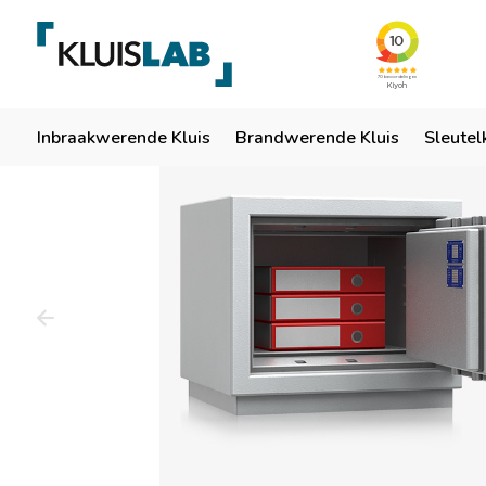
Team van specialisten
Ruim 50 jaar ervaring
Er
Home
Inbraakwerende Kluis
Brandwerende Kluis
Sleutel