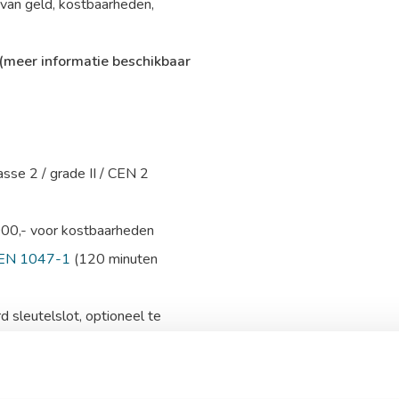
 van geld, kostbaarheden,
(meer informatie beschikbaar
asse 2 / grade II / CEN 2
000,- voor kostbaarheden
EN 1047-1
(120 minuten
 sleutelslot, optioneel te
luisdetector of trilcontact.