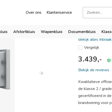
kend door verzekeraars
Bezoek onze showroom
Over ons
Klantenservice
De Raat 
kluis
Afstortkluis
Wapenkluis
Documentkluis
Klass
Bekijk alles Inbraa
Vergelijk
3.439,-
Bekijk de reviews
Kwalitatieve offici
de klasse 2 / grad
gecertificeerd in 
brandwering voor pa