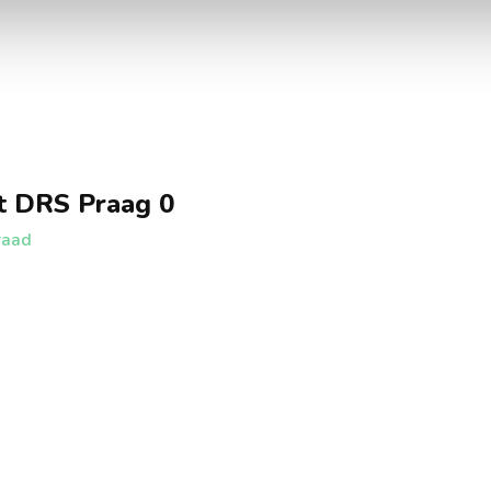
t DRS Praag 0
raad