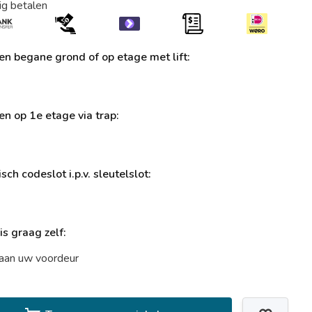
ig betalen
ren begane grond of op etage met lift:
ren op 1e etage via trap:
sch codeslot i.p.v. sleutelslot:
uis graag zelf:
t aan uw voordeur