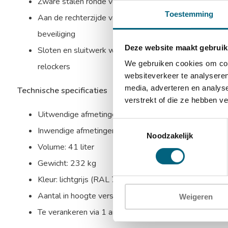
Zware stalen ronde verchroomde schoten aan bovenzijd
Toestemming
Aan de rechterzijde valt een blinde schoot in de sponn
beveiliging
Deze website maakt gebruik
Sloten en sluitwerk worden beschermd door mangaans
We gebruiken cookies om cont
relockers
websiteverkeer te analyseren
media, adverteren en analys
Technische specificaties
verstrekt of die ze hebben v
Uitwendige afmetingen: 506 x 632 x 573 mm (HxBx
Toestemmingsselectie
Inwendige afmetingen: 271 x 460 x 331 mm (HxBxD
Noodzakelijk
Volume: 41 liter
Gewicht: 232 kg
Kleur: lichtgrijs (RAL 7035)
Aantal in hoogte verstelbare uitneembare legborden:
Weigeren
Te verankeren via 1 ankergat in de bodem