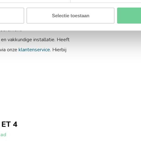
 bij KluisLab.nl
Selectie toestaan
kerd van een veilige aankoop,
ssortiment
 en vakkundige installatie. Heeft
 via onze
klantenservice
. Hierbij
 ET 4
aad