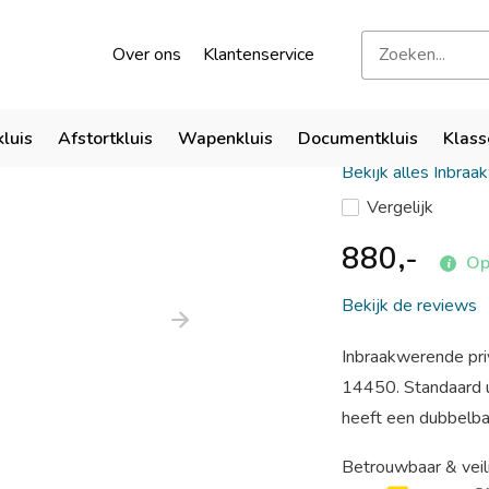
kend door verzekeraars
Bezoek onze showroom
Over ons
Klantenservice
De Raat E
kluis
Afstortkluis
Wapenkluis
Documentkluis
Klass
Bekijk alles Inbraa
Vergelijk
880,-
Op
Bekijk de reviews
Inbraakwerende pri
14450. Standaard u
heeft een dubbelbaa
Betrouwbaar & veil