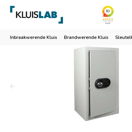
Team van specialisten
Ruim 50 jaar ervaring
Er
Home
Inbraakwerende Kluis
Brandwerende Kluis
Sleutel