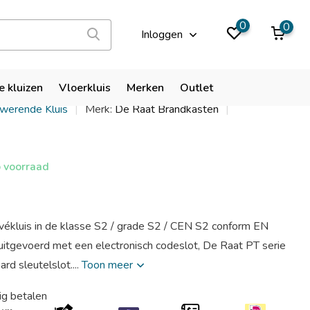
9,9
0
0
Inloggen
T 4
e kluizen
Vloerkluis
Merken
Outlet
kwerende Kluis
Merk:
De Raat Brandkasten
 voorraad
vékluis in de klasse S2 / grade S2 / CEN S2 conform EN
itgevoerd met een electronisch codeslot, De Raat PT serie
rd sleutelslot....
Toon meer
ig betalen