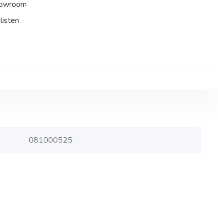
howroom
listen
081000525