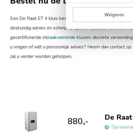
Bestel nu de De Raat ET 4 kluis
Weigeren
Een De Raat ET 4 kluis bestellen? Bij KluisLab bent u verze
deskundig advies en scherpe prijzen. Wij bieden een ruim a
gecertificeerde
inbraakwerende kluizen
, discrete verzending
u vragen of wilt u persoonlijk advies? Neem dan contact op
zal u verder worden geholpen.
De Raat
880,-
Op voorr