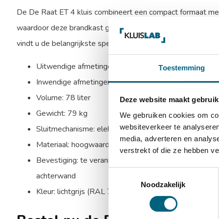
De De Raat ET 4 kluis combineert een compact formaat me
waardoor deze brandkast geschikt is voor zowel particulier a
vindt u de belangrijkste specificaties van deze veilige en be
Uitwendige afmetingen: 810 x 450 x 380 mm (HxBx
Toestemming
Inwendige afmetingen: 700 x 380 x 292 mm (HxBxD
Volume: 78 liter
Deze website maakt gebruik
Gewicht: 79 kg
We gebruiken cookies om cont
websiteverkeer te analyseren
Sluitmechanisme: elektronisch codeslot met noodsleu
media, adverteren en analys
Materiaal: hoogwaardig staal
verstrekt of die ze hebben v
Bevestiging: te verankeren via 2 ankergaten in de bo
Toestemmingsselectie
achterwand
Noodzakelijk
Kleur: lichtgrijs (RAL 7035)