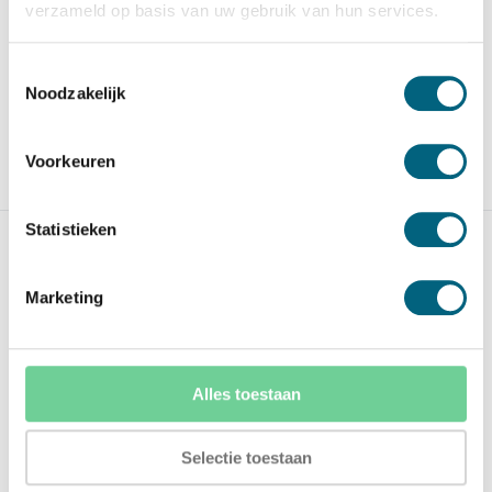
verzameld op basis van uw gebruik van hun services.
706,-
Op voorraad
1.689,-
Toestemmingsselectie
Noodzakelijk
Voorkeuren
Vergelijk
Vergelijk
Statistieken
Marketing
De Raat DRS Prisma I/0
De Raat PT 2
Alles toestaan
Degelijke officieel ECB-S
Inbraakwerende privékluis
gecertificeerde inbraa...
in de klasse S2 / grad...
Selectie toestaan
Op voorraad
Op voorraad