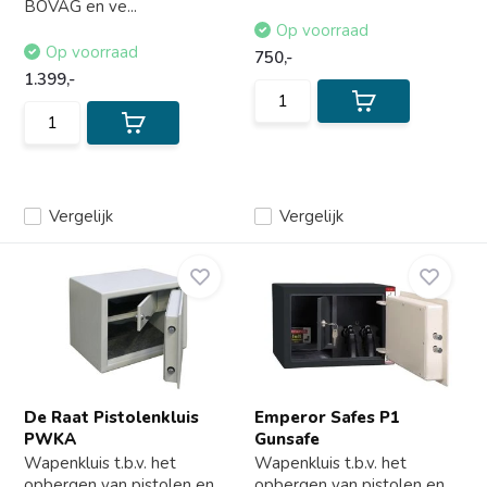
BOVAG en ve...
Op voorraad
Op voorraad
750,-
1.399,-
Vergelijk
Vergelijk
De Raat Pistolenkluis
Emperor Safes P1
PWKA
Gunsafe
Wapenkluis t.b.v. het
Wapenkluis t.b.v. het
opbergen van pistolen en
opbergen van pistolen en