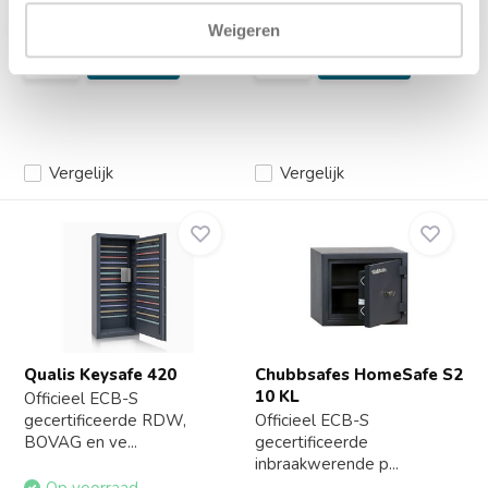
860,-
499,-
Weigeren
Vergelijk
Vergelijk
Qualis Keysafe 420
Chubbsafes HomeSafe S2
10 KL
Officieel ECB-S
gecertificeerde RDW,
Officieel ECB-S
BOVAG en ve...
gecertificeerde
inbraakwerende p...