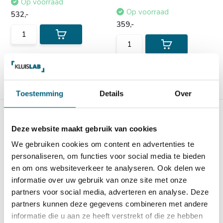
Op voorraad
Op voorraad
532,-
359,-
Vergelijk
Vergelijk
Toestemming
Details
Over
Deze website maakt gebruik van cookies
We gebruiken cookies om content en advertenties te
personaliseren, om functies voor social media te bieden
en om ons websiteverkeer te analyseren. Ook delen we
Siegen 5 Wapenkluis
Chubbsafes Consul G1 65
informatie over uw gebruik van onze site met onze
EL
Officieel EN 14450 klasse
partners voor social media, adverteren en analyse. Deze
S1 gecertificeerde wap...
Hoogstaande zware
partners kunnen deze gegevens combineren met andere
officieel ECB-S
informatie die u aan ze heeft verstrekt of die ze hebben
gecertificeerd...
Op voorraad