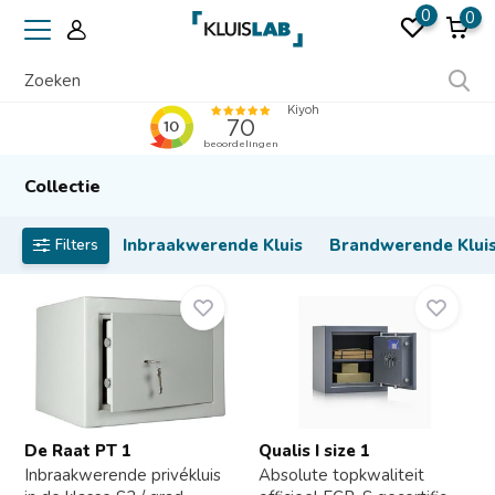
0
0
Erkend door verzekeraars
Collectie
Inbraakwerende Kluis
Brandwerende Klui
Filters
De Raat PT 1
Qualis I size 1
Inbraakwerende privékluis
Absolute topkwaliteit