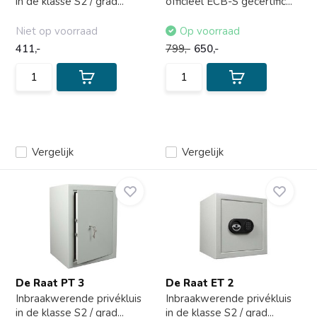
in de klasse S2 / grad...
officieel ECB-S gecertific...
Niet op voorraad
Op voorraad
411,-
799,-
650,-
Vergelijk
Vergelijk
De Raat PT 3
De Raat ET 2
Inbraakwerende privékluis
Inbraakwerende privékluis
in de klasse S2 / grad...
in de klasse S2 / grad...