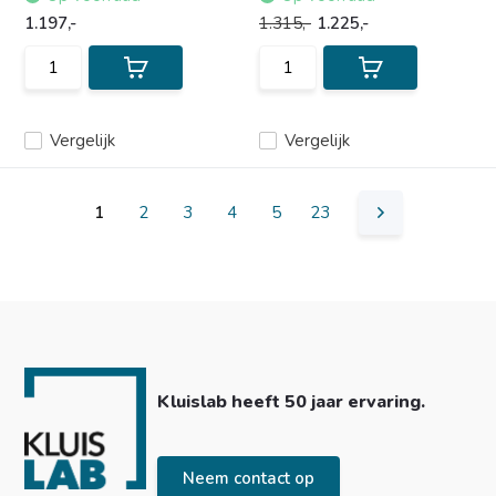
1.197,-
1.315,-
1.225,-
Vergelijk
Vergelijk
1
2
3
4
5
23
Kluislab heeft 50 jaar ervaring.
Neem contact op