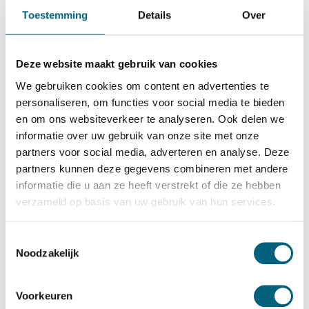
Chubbsafes
Toestemming
Details
Over
Chubbsafes Trident G6 1115 EX
Bekijk alles Inbraakwerende Kluis
Deze website maakt gebruik van cookies
37.649,-
We gebruiken cookies om content en advertenties te
Op voorraad: .
personaliseren, om functies voor social media te bieden
en om ons websiteverkeer te analyseren. Ook delen we
Bekijk de reviews
informatie over uw gebruik van onze site met onze
partners voor social media, adverteren en analyse. Deze
Officieel ECB-S gecertificeerde brand- en inbraakwerende
partners kunnen deze gegevens combineren met andere
kluis in de klasse 6 / grade VI / CEN 6 conform EN 1143-1
informatie die u aan ze heeft verstrekt of die ze hebben
en klasse 60 paper conform NT Fire 017 (60 minuten
verzameld op basis van uw gebruik van hun services.
brandwering voor papier). Standaard uitgevoerd met twee
sleutelsloten....
Toon meer
Toestemmingsselectie
Noodzakelijk
Betrouwbaar & veilig betalen
Voorkeuren
Meerprijs installeren begane grond of op etage met