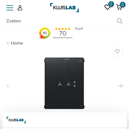
0
0
Ruim 50 jaar ervaring
Home