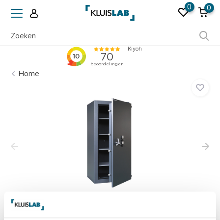
0
0
Ruim 50 jaar ervaring
Home