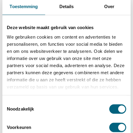
Chubbsafes
Toestemming
Details
Over
Chubbsafes Trident G6 595 EX
Bekijk alles Inbraakwerende Kluis
Deze website maakt gebruik van cookies
28.879,-
We gebruiken cookies om content en advertenties te
Op voorraad: .
personaliseren, om functies voor social media te bieden
en om ons websiteverkeer te analyseren. Ook delen we
Bekijk de reviews
informatie over uw gebruik van onze site met onze
partners voor social media, adverteren en analyse. Deze
Officieel ECB-S gecertificeerde brand- en inbraakwerende
partners kunnen deze gegevens combineren met andere
kluis in de klasse 6 / grade VI / CEN 6 conform EN 1143-1
informatie die u aan ze heeft verstrekt of die ze hebben
en klasse 60 paper conform NT Fire 017 (60 minuten
verzameld op basis van uw gebruik van hun services.
brandwering voor papier). Standaard uitgevoerd met twee
sleutelsloten....
Toon meer
Toestemmingsselectie
Noodzakelijk
Betrouwbaar & veilig betalen
Voorkeuren
Meerprijs installeren begane grond of op etage met