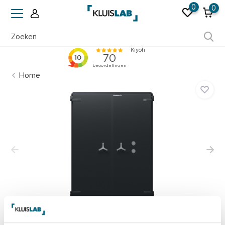
0
0
Ruim 50 jaar ervaring
Home