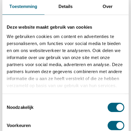
Chubbsafes
Toestemming
Details
Over
Chubbsafes Trident G5 1115 EX
Bekijk alles Inbraakwerende Kluis
Deze website maakt gebruik van cookies
24.019,-
We gebruiken cookies om content en advertenties te
Op voorraad: .
personaliseren, om functies voor social media te bieden
en om ons websiteverkeer te analyseren. Ook delen we
Bekijk de reviews
informatie over uw gebruik van onze site met onze
partners voor social media, adverteren en analyse. Deze
Officieel ECB-S gecertificeerde brand- en inbraakwerende
partners kunnen deze gegevens combineren met andere
kluis in de klasse 5 / grade V / CEN 5 conform EN 1143-1
informatie die u aan ze heeft verstrekt of die ze hebben
en klasse 60 paper conform NT Fire 017 (60 minuten
verzameld op basis van uw gebruik van hun services.
brandwering voor papier). Standaard uitgevoerd met twee
sleutelsloten....
Toon meer
Toestemmingsselectie
Noodzakelijk
Betrouwbaar & veilig betalen
Voorkeuren
Meerprijs installeren begane grond of op etage met