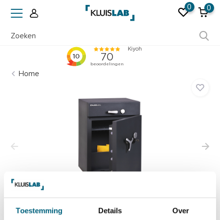
0
0
Ruim 50 jaar ervaring
Home
Toestemming
Details
Over