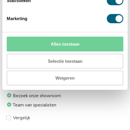
Statistieken
lift:
Ja (+€169,00)
Marketing
Meerprijs installeren op 1e etage via trap:
Ja (+€330,00)
Alles toestaan
Ik installeer de kluis graag zelf:
Selectie toestaan
Ja, levering tot aan uw voordeur
Weigeren
24/7 bereikbaar
Bezoek onze showroom
Team van specialisten
Vergelijk