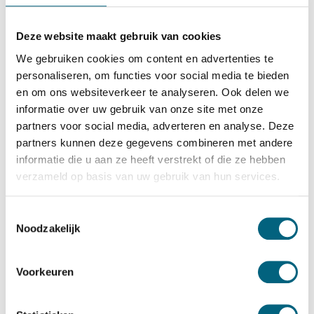
Chubbsafes
Chubbsafes ProGuard DT G2 90 KL
Deze website maakt gebruik van cookies
Bekijk alles Afstortkluis
We gebruiken cookies om content en advertenties te
personaliseren, om functies voor social media te bieden
5.579,-
en om ons websiteverkeer te analyseren. Ook delen we
Op voorraad: .
informatie over uw gebruik van onze site met onze
Bekijk de reviews
partners voor social media, adverteren en analyse. Deze
partners kunnen deze gegevens combineren met andere
Officieel ECB-S gecertificeerde inbraakwerende
informatie die u aan ze heeft verstrekt of die ze hebben
afstortkluis in de klasse D2 / grade DII / CEN D2 conform
verzameld op basis van uw gebruik van hun services.
EN 1143-2. Standaard uitgevoerd met een sleutelslot op
kluisdeur en afstortlade, optioneel te vervangen voor een
Toestemmingsselectie
Noodzakelijk
electronisch codeslot....
Toon meer
Betrouwbaar & veilig betalen
Voorkeuren
Meerprijs installeren begane grond of op etage met