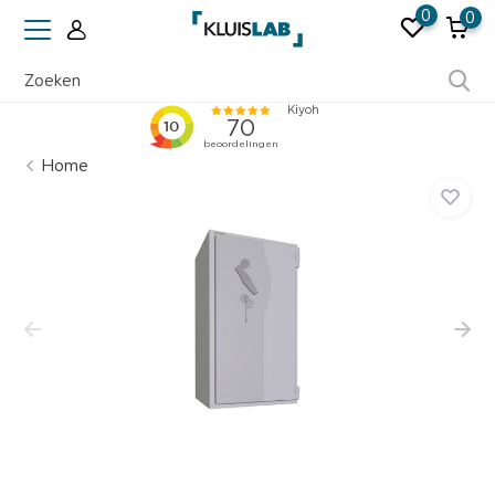
0
0
Team van specialisten
Home