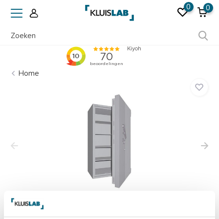
0
0
Ruim 50 jaar ervaring
Home