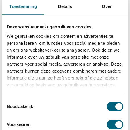
Wertheim
Toestemming
Details
Over
Wertheim DWS 1903
Bekijk alles Inbraakwerende Kluis
Deze website maakt gebruik van cookies
11.915,-
We gebruiken cookies om content en advertenties te
Op voorraad
personaliseren, om functies voor social media te bieden
en om ons websiteverkeer te analyseren. Ook delen we
Bekijk de reviews
informatie over uw gebruik van onze site met onze
partners voor social media, adverteren en analyse. Deze
Zware kwalitatieve officieel ECB-S gecertificeerde
partners kunnen deze gegevens combineren met andere
inbraakwerende kluis in de klasse 4 / grade IV / CEN 4
informatie die u aan ze heeft verstrekt of die ze hebben
conform EN 1143-1. Standaard uitgevoerd met twee
verzameld op basis van uw gebruik van hun services.
dubbelbaard sleutelsloten, optioneel te vervangen voor 1
of 2 electronische codesloten....
Toon meer
Toestemmingsselectie
Noodzakelijk
Betrouwbaar & veilig betalen
Voorkeuren
Meerprijs installeren begane grond of op etage met