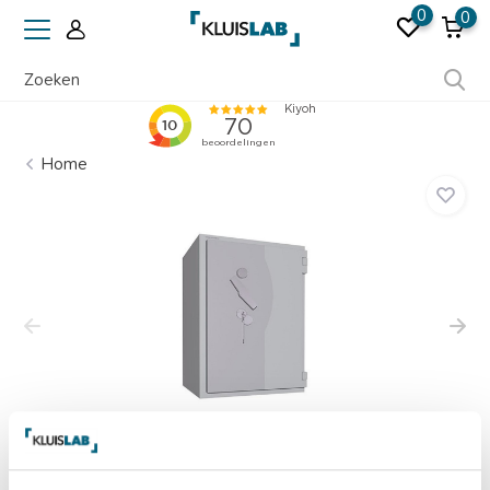
0
0
Ruim 50 jaar ervaring
Home