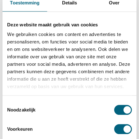
Toestemming
Details
Over
Wertheim
Wertheim DWS 1200
Bekijk alles Inbraakwerende Kluis
Deze website maakt gebruik van cookies
We gebruiken cookies om content en advertenties te
7.341,-
personaliseren, om functies voor social media te bieden
Op voorraad
en om ons websiteverkeer te analyseren. Ook delen we
Bekijk de reviews
informatie over uw gebruik van onze site met onze
partners voor social media, adverteren en analyse. Deze
Zware kwalitatieve officieel ECB-S gecertificeerde
partners kunnen deze gegevens combineren met andere
inbraakwerende kluis in de klasse 4 / grade IV / CEN 4
informatie die u aan ze heeft verstrekt of die ze hebben
conform EN 1143-1. Standaard uitgevoerd met twee
verzameld op basis van uw gebruik van hun services.
dubbelbaard sleutelsloten....
Toon meer
Toestemmingsselectie
Betrouwbaar & veilig betalen
Noodzakelijk
Voorkeuren
Meerprijs installeren begane grond of op etage met
lift: