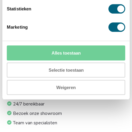
Ja (+€169,00)
Statistieken
Meerprijs installeren op 1e etage via trap:
Marketing
Ja (+€249,00)
Meerprijs electronisch codeslot i.p.v. sleutelslot:
Alles toestaan
Ja (+€299,00)
Ik installeer de kluis graag zelf:
Selectie toestaan
Ja, levering tot aan uw voordeur
Weigeren
24/7 bereikbaar
Bezoek onze showroom
Team van specialisten