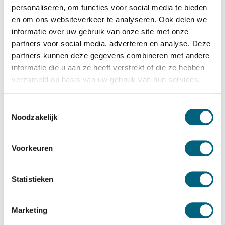
Salvus
personaliseren, om functies voor social media te bieden
Salvus Rome 6 KL
en om ons websiteverkeer te analyseren. Ook delen we
Bekijk alles Inbraakwerende Kluis
informatie over uw gebruik van onze site met onze
partners voor social media, adverteren en analyse. Deze
partners kunnen deze gegevens combineren met andere
4.450,-
informatie die u aan ze heeft verstrekt of die ze hebben
Op voorraad: .
verzameld op basis van uw gebruik van hun services.
Bekijk de reviews
Toestemmingsselectie
Hoogwaardige officieel ECB-S gecertificeerde brand en
Noodzakelijk
inbraakwerende kluis in de klasse 3 / grade III / CEN 3
conform EN 1143-1 en brandwerend gecertificeerd in de
Voorkeuren
klasse LFS 30 P conform EN 15659 (30 minuten
brandwering voor papier)....
Toon meer
Statistieken
Betrouwbaar & veilig betalen
Marketing
Meerprijs installeren op etage: