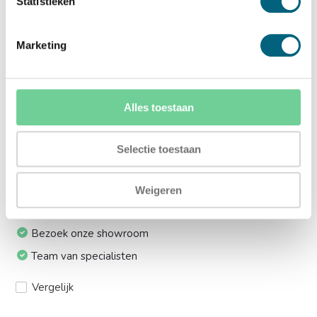
Statistieken
lift:
Ja (+€169,00)
Marketing
Meerprijs installeren op 1e etage via trap:
Ja (+€249,00)
Alles toestaan
Ik installeer de kluis graag zelf:
Selectie toestaan
Ja, levering tot aan uw voordeur
Weigeren
24/7 bereikbaar
Bezoek onze showroom
Team van specialisten
Vergelijk