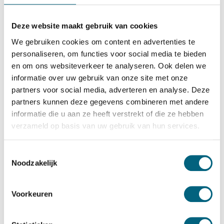
Salvus
Salvus Bologna 67 KL
Deze website maakt gebruik van cookies
Bekijk alles Inbraakwerende Kluis
We gebruiken cookies om content en advertenties te
personaliseren, om functies voor social media te bieden
1.486,-
en om ons websiteverkeer te analyseren. Ook delen we
Op voorraad: .
informatie over uw gebruik van onze site met onze
Bekijk de reviews
partners voor social media, adverteren en analyse. Deze
partners kunnen deze gegevens combineren met andere
Zeer degelijke officieel ECB-S gecertificeerde brand en
informatie die u aan ze heeft verstrekt of die ze hebben
inbraakwerende privékluis in de klasse 1 / grade I / CEN 1
verzameld op basis van uw gebruik van hun services.
conform EN 1143-1 en brandwerend gecertificeerd in de
klasse LFS 60 P conform EN 15659 (60 minuten
Toestemmingsselectie
Noodzakelijk
brandwering voor papier)....
Toon meer
Betrouwbaar & veilig betalen
Voorkeuren
Meerprijs installeren begane grond of op etage met