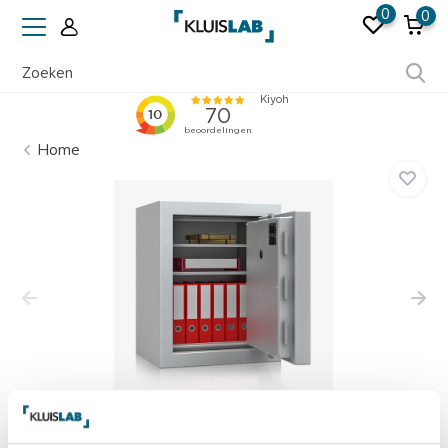
0
0
Ruim 50 jaar ervaring
Home