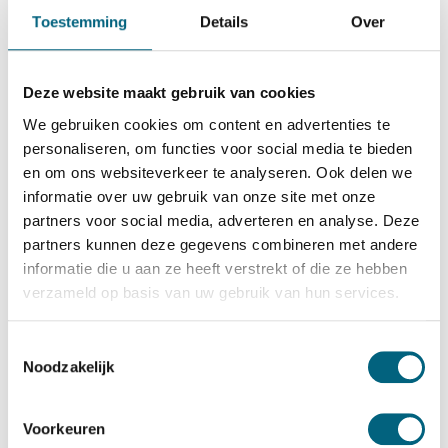
Qualis
Toestemming
Details
Over
Qualis V size 1
Bekijk alles Inbraakwerende Kluis
Deze website maakt gebruik van cookies
4.194,-
We gebruiken cookies om content en advertenties te
Op voorraad
personaliseren, om functies voor social media te bieden
en om ons websiteverkeer te analyseren. Ook delen we
Bekijk de reviews
informatie over uw gebruik van onze site met onze
partners voor social media, adverteren en analyse. Deze
Hoogstaande officieel gecertificeerde brand en
partners kunnen deze gegevens combineren met andere
inbraakwerende kluis in de klasse 5 / grade V / CEN 5
informatie die u aan ze heeft verstrekt of die ze hebben
conform EN 1143-1 en brandwerend gecertificeerd in de
verzameld op basis van uw gebruik van hun services.
klasse LFS 30 P conform EN 15659 (30 minuten
brandwering voor papier)....
Toon meer
Toestemmingsselectie
Noodzakelijk
Betrouwbaar & veilig betalen
Voorkeuren
Meerprijs installeren begane grond of op etage met