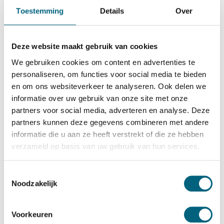
Qualis
Toestemming
Details
Over
Qualis I size 4
Bekijk alles Inbraakwerende Kluis
Deze website maakt gebruik van cookies
905,-
We gebruiken cookies om content en advertenties te
Op voorraad
personaliseren, om functies voor social media te bieden
en om ons websiteverkeer te analyseren. Ook delen we
Bekijk de reviews
informatie over uw gebruik van onze site met onze
partners voor social media, adverteren en analyse. Deze
Absolute topkwaliteit officieel ECB-S gecertificeerde
partners kunnen deze gegevens combineren met andere
inbraakwerende privékluis in de klasse 1 / grade I / CEN 1
informatie die u aan ze heeft verstrekt of die ze hebben
conform EN 1143-1. Standaard uitgevoerd met een
verzameld op basis van uw gebruik van hun services.
dubbelbaard sleutelslot, optioneel te vervangen voor een
electronisch codeslot....
Toon meer
Toestemmingsselectie
Noodzakelijk
Betrouwbaar & veilig betalen
Voorkeuren
Meerprijs installeren begane grond of op etage met