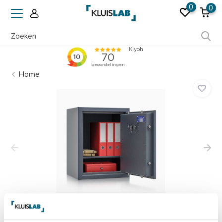
0
0
Ruim 50 jaar ervaring
Home