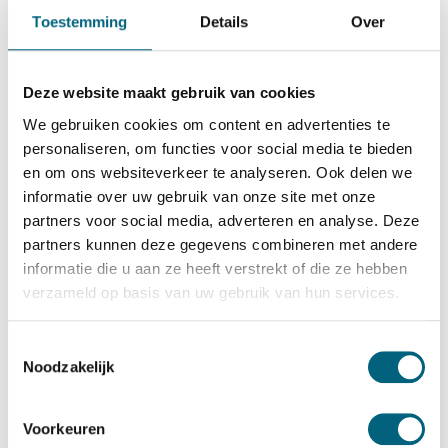
De Raat Brandkasten
Toestemming
Details
Over
DRS Prisma Deposit III/1
Bekijk alles Afstortkluis
Deze website maakt gebruik van cookies
5.733,-
We gebruiken cookies om content en advertenties te
Op voorraad
personaliseren, om functies voor social media te bieden
en om ons websiteverkeer te analyseren. Ook delen we
Bekijk de reviews
informatie over uw gebruik van onze site met onze
partners voor social media, adverteren en analyse. Deze
Kwalitatief hoogstaande officieel door ECB-S
partners kunnen deze gegevens combineren met andere
gecertificeerde inbraakwerende afstortkluis in de klasse 3 /
informatie die u aan ze heeft verstrekt of die ze hebben
grade D-III / CEN 3 conform EN 1143-2. Standaard
verzameld op basis van uw gebruik van hun services.
uitgevoerd met een dubbelbaard sleutelslot, optioneel te
vervangen voor een electronisch codeslot....
Toon meer
Toestemmingsselectie
Noodzakelijk
Betrouwbaar & veilig betalen
Voorkeuren
Meerprijs installeren begane grond of op etage met