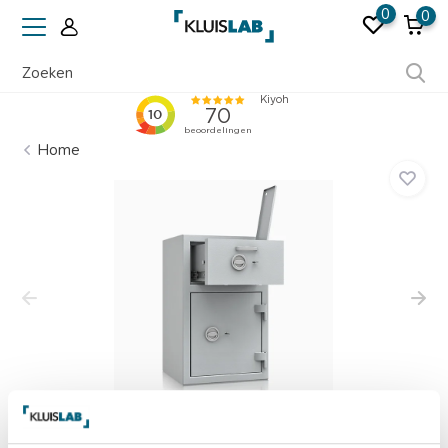
0
0
Ruim 50 jaar ervaring
Home