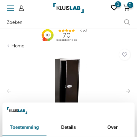
0
0
Ruim 50 jaar ervaring
Home
Toestemming
Details
Over