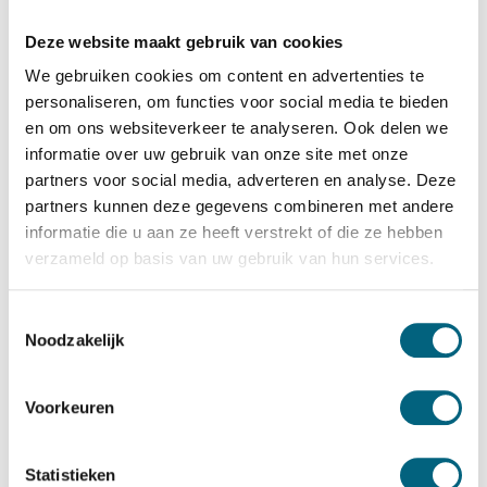
De Raat Brandkasten
De Raat Protector Gunsafe WPK-10
Deze website maakt gebruik van cookies
Bekijk alles Wapenkluis
We gebruiken cookies om content en advertenties te
personaliseren, om functies voor social media te bieden
593,-
en om ons websiteverkeer te analyseren. Ook delen we
informatie over uw gebruik van onze site met onze
Op voorraad
partners voor social media, adverteren en analyse. Deze
Bekijk de reviews
partners kunnen deze gegevens combineren met andere
informatie die u aan ze heeft verstrekt of die ze hebben
Hoogwaardige wapenkluis t.b.v. het opbergen van 10
verzameld op basis van uw gebruik van hun services.
geweren en munitie. Voldoet aan de eisen van politie en
wetgevingen. Standaard uitgevoerd met een dubbelbaard
Toestemmingsselectie
sleutelslot met 2 sleutels....
Toon meer
Noodzakelijk
Betrouwbaar & veilig betalen
Voorkeuren
Meerprijs installeren begane grond of op etage met
Statistieken
lift: