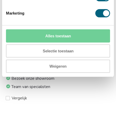
Ja (+€169,00)
Marketing
Meerprijs installeren op 1e etage via trap:
Ja (+€249,00)
Alles toestaan
Ik installeer de kluis graag zelf:
Ja, levering tot aan uw voordeur
Selectie toestaan
Weigeren
24/7 bereikbaar
Bezoek onze showroom
Team van specialisten
Vergelijk