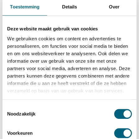
De Raat Brandkasten
Toestemming
Details
Over
De Raat DRS Wuppertal 6
Bekijk alles Inbraakwerende Kluis
Deze website maakt gebruik van cookies
4.348,-
We gebruiken cookies om content en advertenties te
Op voorraad
personaliseren, om functies voor social media te bieden
en om ons websiteverkeer te analyseren. Ook delen we
Bekijk de reviews
informatie over uw gebruik van onze site met onze
partners voor social media, adverteren en analyse. Deze
Degelijke officieel ECB-S gecertificeerde brand en
partners kunnen deze gegevens combineren met andere
inbraakwerende kluis in de klasse 1 / grade I / CEN 1
informatie die u aan ze heeft verstrekt of die ze hebben
conform EN 1143-1 en brandwerend gecertificeerd in de
verzameld op basis van uw gebruik van hun services.
klasse S 60 P conform EN 1047-1 (60 minuten
brandwering voor papier)....
Toon meer
Toestemmingsselectie
Noodzakelijk
Betrouwbaar & veilig betalen
Voorkeuren
Meerprijs installeren begane grond of op etage met