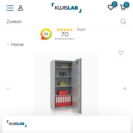
0
0
Ruim 50 jaar ervaring
Home