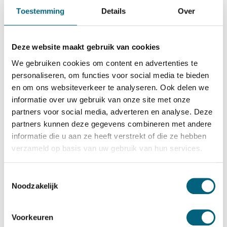
De Raat Brandkasten
Toestemming
Details
Over
De Raat DRS Wuppertal 14
Bekijk alles Inbraakwerende Kluis
Deze website maakt gebruik van cookies
9.461,-
We gebruiken cookies om content en advertenties te
Op voorraad
personaliseren, om functies voor social media te bieden
en om ons websiteverkeer te analyseren. Ook delen we
Bekijk de reviews
informatie over uw gebruik van onze site met onze
partners voor social media, adverteren en analyse. Deze
Degelijke officieel ECB-S gecertificeerde brand en
partners kunnen deze gegevens combineren met andere
inbraakwerende kluis in de klasse 1 / grade I / CEN 1
informatie die u aan ze heeft verstrekt of die ze hebben
conform EN 1143-1 en brandwerend gecertificeerd in de
verzameld op basis van uw gebruik van hun services.
klasse S 60 P conform EN 1047-1 (60 minuten
brandwering voor papier)....
Toon meer
Toestemmingsselectie
Noodzakelijk
Betrouwbaar & veilig betalen
Voorkeuren
Meerprijs installeren begane grond of op etage met