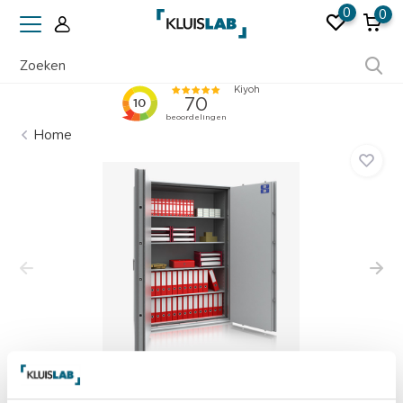
0
0
Erkend door verzekeraars
Home