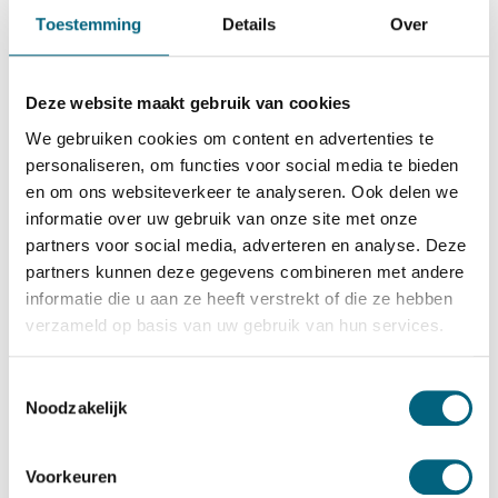
De Raat Brandkasten
Toestemming
Details
Over
De Raat DRS Prisma III/7
Bekijk alles Inbraakwerende Kluis
Deze website maakt gebruik van cookies
5.302,-
We gebruiken cookies om content en advertenties te
Op voorraad
personaliseren, om functies voor social media te bieden
en om ons websiteverkeer te analyseren. Ook delen we
Bekijk de reviews
informatie over uw gebruik van onze site met onze
partners voor social media, adverteren en analyse. Deze
Moderne kwalitatieve officieel ECB-S gecertificeerde
partners kunnen deze gegevens combineren met andere
inbraakwerende kluis in de klasse 3 / grade III / CEN 3
informatie die u aan ze heeft verstrekt of die ze hebben
conform EN 1143-1. Standaard uitgevoerd met een
verzameld op basis van uw gebruik van hun services.
dubbelbaard sleutelslot, optioneel te vervangen voor een
electronisch codeslot....
Toon meer
Toestemmingsselectie
Noodzakelijk
Betrouwbaar & veilig betalen
Voorkeuren
Meerprijs installeren begane grond of op etage met