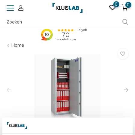
0
0
Ruim 50 jaar ervaring
Home