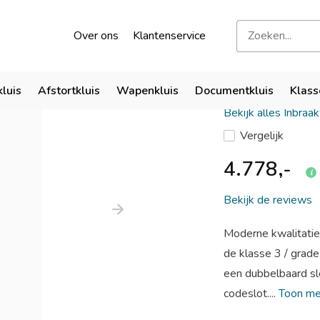
kend door verzekeraars
Bezoek onze showroom
Over ons
Klantenservice
De Raat D
kluis
Afstortkluis
Wapenkluis
Documentkluis
Klass
Bekijk alles Inbraa
Vergelijk
4.778,-
Bekijk de reviews
Moderne kwalitatiev
de klasse 3 / grad
een dubbelbaard sle
codeslot....
Toon m