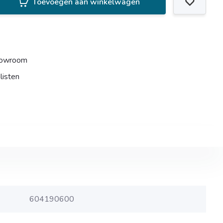
Toevoegen aan winkelwagen
howroom
listen
604190600