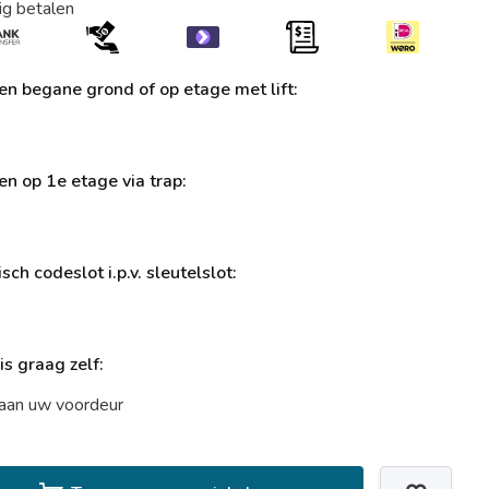
ig betalen
ren begane grond of op etage met lift:
ren op 1e etage via trap:
sch codeslot i.p.v. sleutelslot:
uis graag zelf:
t aan uw voordeur