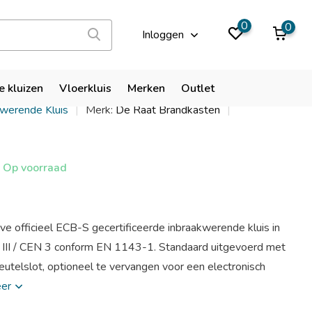
9,9
0
0
Inloggen
RS Prisma III/6
e kluizen
Vloerkluis
Merken
Outlet
kwerende Kluis
Merk:
De Raat Brandkasten
Op voorraad
e officieel ECB-S gecertificeerde inbraakwerende kluis in
e III / CEN 3 conform EN 1143-1. Standaard uitgevoerd met
utelslot, optioneel te vervangen voor een electronisch
eer