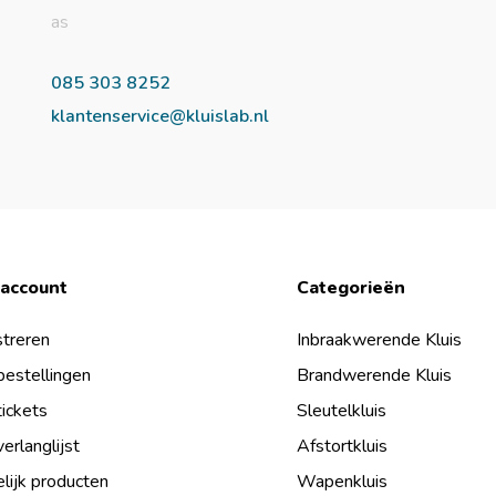
as
085 303 8252
klantenservice@kluislab.nl
 account
Categorieën
treren
Inbraakwerende Kluis
bestellingen
Brandwerende Kluis
tickets
Sleutelkluis
verlanglijst
Afstortkluis
lijk producten
Wapenkluis