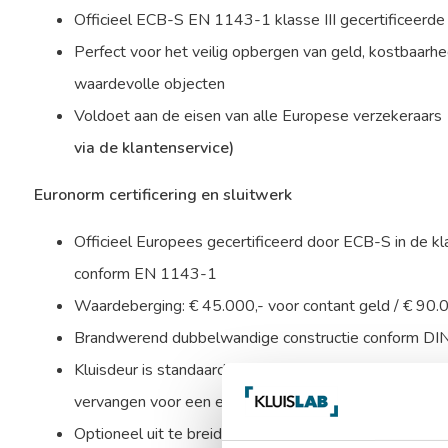
Officieel ECB-S EN 1143-1 klasse III gecertificeerde
Perfect voor het veilig opbergen van geld, kostbaar
waardevolle objecten
Voldoet aan de eisen van alle Europese verzekeraars
via de klantenservice)
Euronorm certificering en sluitwerk
Officieel Europees gecertificeerd door ECB-S in de kla
conform EN 1143-1
Waardeberging: € 45.000,- voor contant geld / € 90.
Brandwerend dubbelwandige constructie conform D
Kluisdeur is standaard uitgevoerd met een dubbelbaard
vervangen voor een electronisch codeslot.
Optioneel uit te breiden met een alarmbox, seimische k