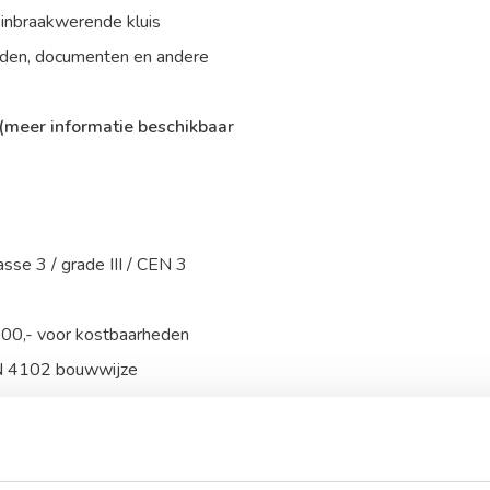
 inbraakwerende kluis
heden, documenten en andere
(meer informatie beschikbaar
sse 3 / grade III / CEN 3
000,- voor kostbaarheden
IN 4102 bouwwijze
 sleutelslot, optioneel te
luisdetector of trilcontact.