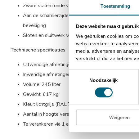
Zware stalen ronde verchroomde schoten aan bovenzijd
Toestemming
Aan de scharnierzijde valt een blinde schoot in de spo
beveiliging
Deze website maakt gebruik
Sloten en sluitwerk worden beschermd door mangaans
We gebruiken cookies om cont
websiteverkeer te analyseren
Technische specificaties
media, adverteren en analys
verstrekt of die ze hebben v
Uitwendige afmetingen: 1500 x 590 x 525 mm (HxB
Toestemmingsselectie
Inwendige afmetingen: 1400 x 480 x 365 mm (HxBx
Noodzakelijk
Volume: 245 liter
Gewicht: 617 kg
Kleur: lichtgrijs (RAL 7035)
Aantal in hoogte verstelbare uitneembare legborden:
Weigeren
Te verankeren via 1 ankergat in de bodem en 1 anker