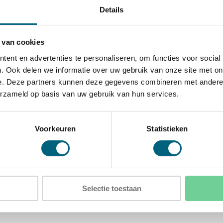
e, onderzijde en linkerzijde
Details
nning van de kluis voor extra
 van cookies
talen harde platen en relockers
ent en advertenties te personaliseren, om functies voor social
. Ook delen we informatie over uw gebruik van onze site met on
e. Deze partners kunnen deze gegevens combineren met andere i
erzameld op basis van uw gebruik van hun services.
xD)
D)
Voorkeuren
Statistieken
 3
Selectie toestaan
gat in de achterwand