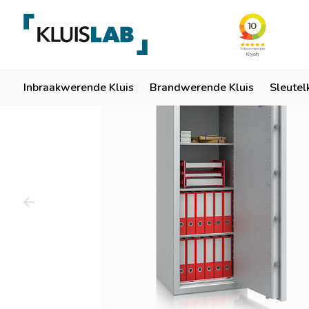
Team van specialisten
Ruim 50 jaar ervaring
Er
Home
Inbraakwerende Kluis
Brandwerende Kluis
Sleutel