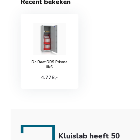
Recent bekeken
De Raat DRS Prisma
III/6
4.778,-
Kluislab heeft 50