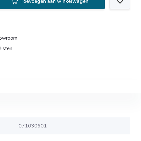
Toevoegen aan winkelwagen
howroom
listen
071030601