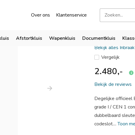
kend door verzekeraars
Bezoek onze showroom
Over ons
Klantenservice
De Raat D
kluis
Afstortkluis
Wapenkluis
Documentkluis
Klass
Bekijk alles Inbraa
Vergelijk
2.480,-
Bekijk de reviews
Degelijke officieel
grade I / CEN 1 c
dubbelbaard sleutel
codeslot....
Toon m