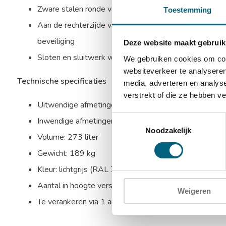
Zware stalen ronde verchroomde schoten aan bovenzijd
Toestemming
Aan de rechterzijde valt een blinde schoot in de sponn
beveiliging
Deze website maakt gebruik
Sloten en sluitwerk worden beschermd door mangaans
We gebruiken cookies om cont
websiteverkeer te analyseren
Technische specificaties
media, adverteren en analys
verstrekt of die ze hebben v
Uitwendige afmetingen: 1480 x 570 x 485 mm (HxB
Toestemmingsselectie
Inwendige afmetingen: 1430 x 510 x 375 mm (HxBx
Noodzakelijk
Volume: 273 liter
Gewicht: 189 kg
Kleur: lichtgrijs (RAL 7035)
Aantal in hoogte verstelbare uitneembare legborden:
Weigeren
Te verankeren via 1 ankergat in de bodem