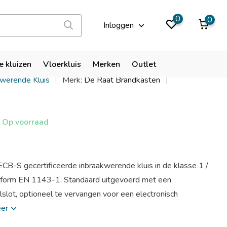
9,9
0
0
Inloggen
RS Prisma I/6
e kluizen
Vloerkluis
Merken
Outlet
kwerende Kluis
Merk:
De Raat Brandkasten
Op voorraad
 ECB-S gecertificeerde inbraakwerende kluis in de klasse 1 /
onform EN 1143-1. Standaard uitgevoerd met een
slot, optioneel te vervangen voor een electronisch
eer