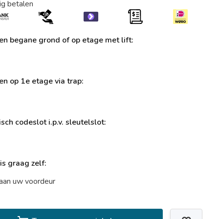
ig betalen
ren begane grond of op etage met lift:
ren op 1e etage via trap:
sch codeslot i.p.v. sleutelslot:
uis graag zelf:
t aan uw voordeur