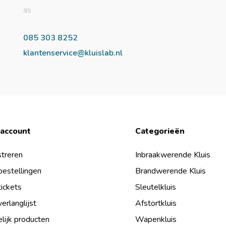
as
085 303 8252
klantenservice@kluislab.nl
 account
Categorieën
treren
Inbraakwerende Kluis
bestellingen
Brandwerende Kluis
tickets
Sleutelkluis
verlanglijst
Afstortkluis
lijk producten
Wapenkluis