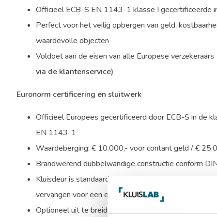
Officieel ECB-S EN 1143-1 klasse I gecertificeerde 
Perfect voor het veilig opbergen van geld, kostbaar
waardevolle objecten
Voldoet aan de eisen van alle Europese verzekeraars
via de klantenservice)
Euronorm certificering en sluitwerk
Officieel Europees gecertificeerd door ECB-S in de kl
EN 1143-1
Waardeberging: € 10.000,- voor contant geld / € 25.
Brandwerend dubbelwandige constructie conform D
Kluisdeur is standaard uitgevoerd met een dubbelbaard
vervangen voor een electronisch codeslot.
Optioneel uit te breiden met een alarmbox, seimische k