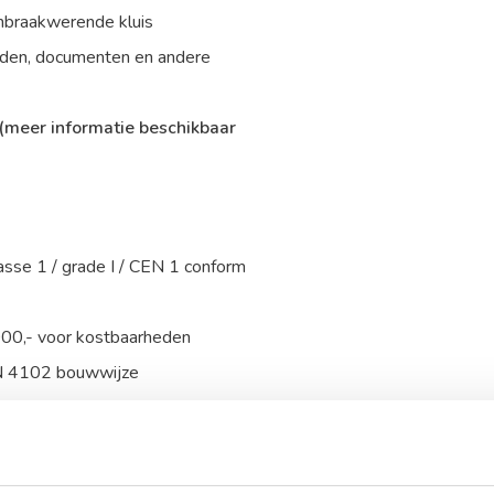
inbraakwerende kluis
heden, documenten en andere
(meer informatie beschikbaar
asse 1 / grade I / CEN 1 conform
000,- voor kostbaarheden
IN 4102 bouwwijze
 sleutelslot, optioneel te
luisdetector of trilcontact.