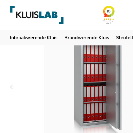
Team van specialisten
Ruim 50 jaar ervaring
Er
Home
Inbraakwerende Kluis
Brandwerende Kluis
Sleutel