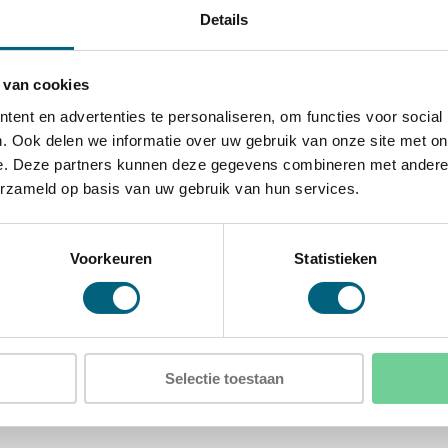
e, onderzijde en linkerzijde
Details
ing van de kluis voor extra
 van cookies
talen harde platen en relockers
ent en advertenties te personaliseren, om functies voor social
. Ook delen we informatie over uw gebruik van onze site met on
e. Deze partners kunnen deze gegevens combineren met andere i
erzameld op basis van uw gebruik van hun services.
xD)
D)
Voorkeuren
Statistieken
 3
Selectie toestaan