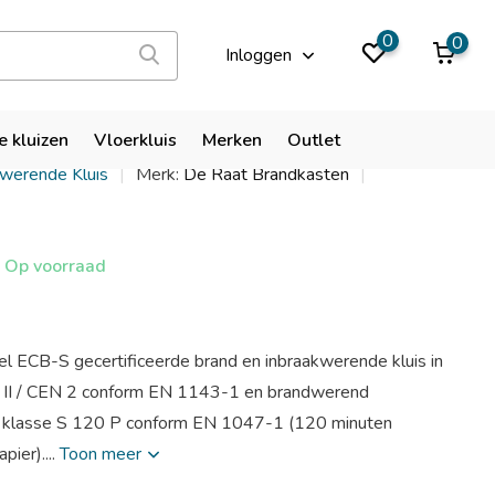
9,9
0
0
Inloggen
DRS Praag 5
e kluizen
Vloerkluis
Merken
Outlet
kwerende Kluis
Merk:
De Raat Brandkasten
Op voorraad
eel ECB-S gecertificeerde brand en inbraakwerende kluis in
e II / CEN 2 conform EN 1143-1 en brandwerend
de klasse S 120 P conform EN 1047-1 (120 minuten
pier)....
Toon meer