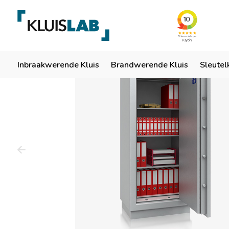
Team van specialisten
Ruim 50 jaar ervaring
Er
Home
Inbraakwerende Kluis
Brandwerende Kluis
Sleutel