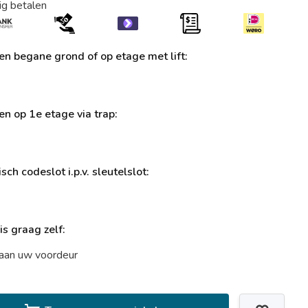
ig betalen
ren begane grond of op etage met lift:
ren op 1e etage via trap:
sch codeslot i.p.v. sleutelslot:
uis graag zelf:
t aan uw voordeur