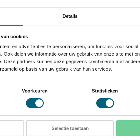
luisdetector of trilcontact.
e, onderzijde en linkerzijde
Details
ing van de kluis voor extra
 van cookies
talen harde platen en actieve
ent en advertenties te personaliseren, om functies voor social
. Ook delen we informatie over uw gebruik van onze site met on
e. Deze partners kunnen deze gegevens combineren met andere i
erzameld op basis van uw gebruik van hun services.
xD)
Voorkeuren
Statistieken
D)
Selectie toestaan
 3