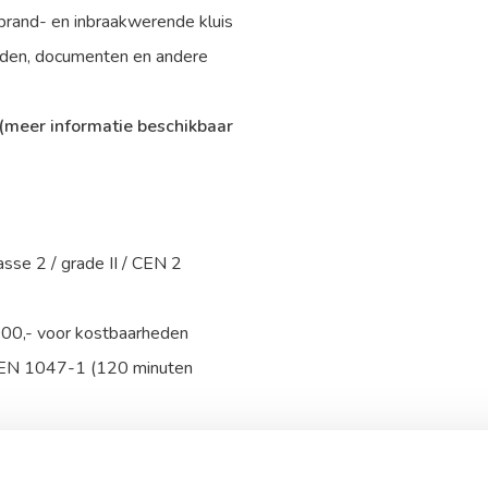
brand- en inbraakwerende kluis
heden, documenten en andere
(meer informatie beschikbaar
asse 2 / grade II / CEN 2
000,- voor kostbaarheden
m EN 1047-1 (120 minuten
 sleutelslot, optioneel te