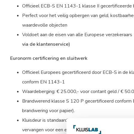
Officieel ECB-S EN 1143-1 klasse II gecertificeerde 
Perfect voor het veilig opbergen van geld, kostbaar
waardevolle objecten
Voldoet aan de eisen van alle Europese verzekeraars
via de klantenservice)
Euronorm certificering en sluitwerk
Officieel Europees gecertificeerd door ECB-S in de kl
conform EN 1143-1
Waardeberging: € 25.000,- voor contant geld / € 50.
Brandwerend klasse S 120 P gecertificeerd confor
brandwering voor papier).
Kluisdeur is standaard uitgevoerd met een dubbelbaard
vervangen voor een electronisch codeslot.