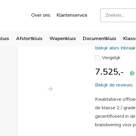
kend door verzekeraars
Bezoek onze showroom
Over ons
Klantenservice
De Raat 
kluis
Afstortkluis
Wapenkluis
Documentkluis
Klass
Bekijk alles Inbraa
Vergelijk
7.525,-
Bekijk de reviews
Kwalitatieve offici
de klasse 2 / grad
gecertificeerd in 
brandwering voor pa