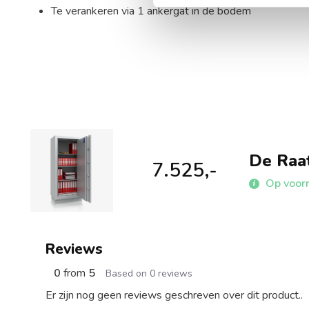
Te verankeren via 1 ankergat in de bodem
De Raa
7.525,-
Op voor
Reviews
0
from
5
Based on 0 reviews
Er zijn nog geen reviews geschreven over dit product..