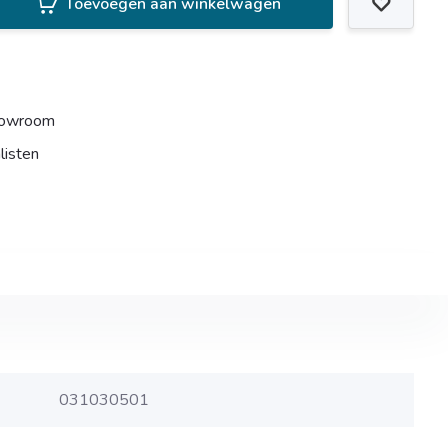
Toevoegen aan winkelwagen
howroom
listen
031030501