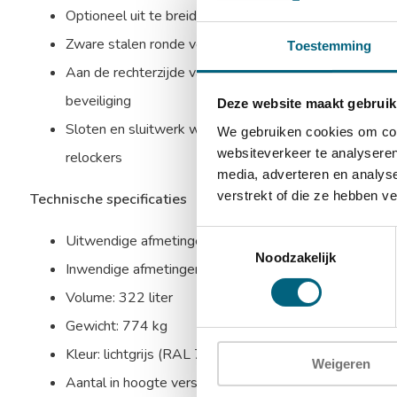
Optioneel uit te breiden met een alarmbox, seimische k
Zware stalen ronde verchroomde schoten aan bovenzijd
Toestemming
Aan de rechterzijde valt een blinde schoot in de sponn
beveiliging
Deze website maakt gebruik
Sloten en sluitwerk worden beschermd door mangaans
We gebruiken cookies om cont
websiteverkeer te analyseren
relockers
media, adverteren en analys
verstrekt of die ze hebben v
Technische specificaties
Toestemmingsselectie
Uitwendige afmetingen: 1811 x 821 x 573 mm (HxB
Noodzakelijk
Inwendige afmetingen: 1500 x 649 x 331 mm (HxBx
Volume: 322 liter
Gewicht: 774 kg
Kleur: lichtgrijs (RAL 7035)
Weigeren
Aantal in hoogte verstelbare uitneembare legborden: