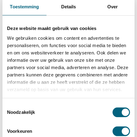
De Raat Brandkasten
Toestemming
Details
Over
De Raat DRS Praag 3
Bekijk alles Inbraakwerende Kluis
Deze website maakt gebruik van cookies
6.154,-
We gebruiken cookies om content en advertenties te
Op voorraad
personaliseren, om functies voor social media te bieden
en om ons websiteverkeer te analyseren. Ook delen we
Bekijk de reviews
informatie over uw gebruik van onze site met onze
partners voor social media, adverteren en analyse. Deze
Kwalitatieve officieel ECB-S gecertificeerde brand en
partners kunnen deze gegevens combineren met andere
inbraakwerende kluis in de klasse 2 / grade II / CEN 2
informatie die u aan ze heeft verstrekt of die ze hebben
conform EN 1143-1 en brandwerend gecertificeerd in de
verzameld op basis van uw gebruik van hun services.
klasse S 120 P conform EN 1047-1 (120 minuten
brandwering voor papier)....
Toon meer
Toestemmingsselectie
Noodzakelijk
Betrouwbaar & veilig betalen
Voorkeuren
Meerprijs installeren begane grond of op etage met