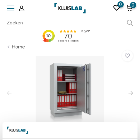
0
0
Ruim 50 jaar ervaring
Home