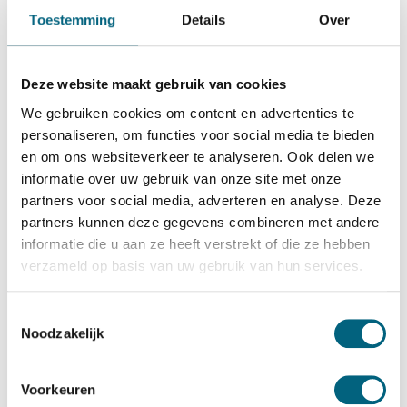
Chubbsafes
Toestemming
Details
Over
Chubbsafes Trident G5 170 EX
Bekijk alles Inbraakwerende Kluis
Deze website maakt gebruik van cookies
9.279,-
We gebruiken cookies om content en advertenties te
Op voorraad: .
personaliseren, om functies voor social media te bieden
en om ons websiteverkeer te analyseren. Ook delen we
Bekijk de reviews
informatie over uw gebruik van onze site met onze
partners voor social media, adverteren en analyse. Deze
Officieel ECB-S gecertificeerde brand- en inbraakwerende
partners kunnen deze gegevens combineren met andere
kluis in de klasse 5 / grade V / CEN 5 conform EN 1143-1
informatie die u aan ze heeft verstrekt of die ze hebben
en klasse 60 paper conform NT Fire 017 (60 minuten
verzameld op basis van uw gebruik van hun services.
brandwering voor papier). Standaard uitgevoerd met twee
sleutelsloten....
Toon meer
Toestemmingsselectie
Noodzakelijk
Betrouwbaar & veilig betalen
Voorkeuren
Meerprijs installeren begane grond of op etage met