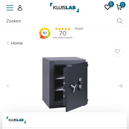
0
0
Ruim 50 jaar ervaring
Home