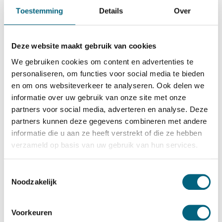
Chubbsafes
Toestemming
Details
Over
Chubbsafes Trident G3 210 EX
Bekijk alles Inbraakwerende Kluis
Deze website maakt gebruik van cookies
9.729,-
We gebruiken cookies om content en advertenties te
Op voorraad: .
personaliseren, om functies voor social media te bieden
en om ons websiteverkeer te analyseren. Ook delen we
Bekijk de reviews
informatie over uw gebruik van onze site met onze
partners voor social media, adverteren en analyse. Deze
Officieel ECB-S gecertificeerde brand- en inbraakwerende
partners kunnen deze gegevens combineren met andere
kluis in de klasse 3 / grade III / CEN 3 conform EN 1143-1
informatie die u aan ze heeft verstrekt of die ze hebben
en klasse 60 paper conform NT Fire 017 (60 minuten
verzameld op basis van uw gebruik van hun services.
brandwering voor papier). Standaard uitgevoerd met twee
sleutelsloten....
Toon meer
Toestemmingsselectie
Noodzakelijk
Betrouwbaar & veilig betalen
Voorkeuren
Meerprijs installeren begane grond of op etage met