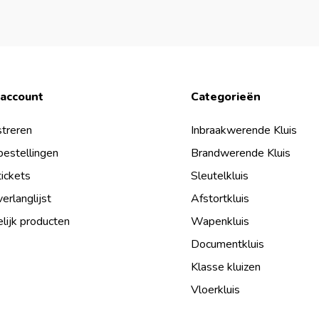
 account
Categorieën
treren
Inbraakwerende Kluis
bestellingen
Brandwerende Kluis
tickets
Sleutelkluis
verlanglijst
Afstortkluis
lijk producten
Wapenkluis
Documentkluis
Klasse kluizen
Vloerkluis