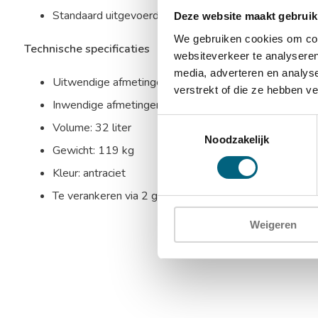
Standaard uitgevoerd met 1 in hoogte verstelbaar le
Deze website maakt gebruik
We gebruiken cookies om cont
Technische specificaties
websiteverkeer te analyseren
media, adverteren en analys
Uitwendige afmetingen: 370 x 500 x 403 mm (HxBx
verstrekt of die ze hebben v
Inwendige afmetingen: 290 x 420 x 263 mm (HxBxD
Toestemmingsselectie
Volume: 32 liter
Noodzakelijk
Gewicht: 119 kg
Kleur: antraciet
Te verankeren via 2 gaten in de bodem
Weigeren