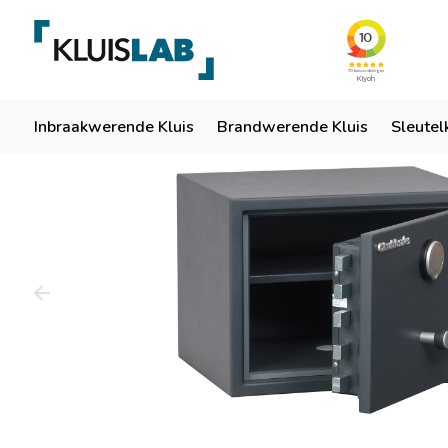
Team van specialisten
Ruim 50 jaar ervaring
Er
Home
Inbraakwerende Kluis
Brandwerende Kluis
Sleutel