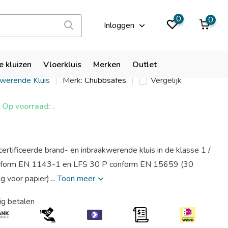
9,9
0
0
Inloggen
es Senator G1 30 KL
e kluizen
Vloerkluis
Merken
Outlet
kwerende Kluis
Merk:
Chubbsafes
Vergelijk
Op voorraad: .
ertificeerde brand- en inbraakwerende kluis in de klasse 1 /
onform EN 1143-1 en LFS 30 P conform EN 15659 (30
 voor papier)....
Toon meer
ig betalen