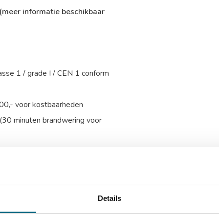
(meer informatie beschikbaar
asse 1 / grade I / CEN 1 conform
000,- voor kostbaarheden
(30 minuten brandwering voor
t.
e, onderzijde en linkerzijde
ing van de kluis voor extra
Details
talen harde platen