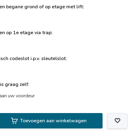
ren begane grond of op etage met lift:
ren op 1e etage via trap:
sch codeslot i.p.v. sleutelslot:
uis graag zelf:
t aan uw voordeur
Toevoegen aan winkelwagen