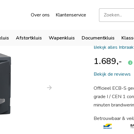
kend door verzekeraars
Bezoek onze showroom
Over ons
Klantenservice
Chubbsaf
kluis
Afstortkluis
Wapenkluis
Documentkluis
Klass
Bekijk alles Inbraa
1.689,-
Bekijk de reviews
Officieel ECB-S gec
grade I / CEN 1 c
minuten brandwering
Betrouwbaar & veil