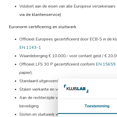
Voldoet aan de eisen van alle Europese verzekeraars
via de klantenservice)
Euronorm certificering en sluitwerk
Officieel Europees gecertificeerd door ECB-S in de kl
EN 1143-1
Waardeberging € 10.000,- voor contant geld / € 20.
Officieel LFS 30 P gecertificeerd conform
EN 15659
papier).
Standaard uitgevoerd met een dubbelbaard sleutelslo
Stalen vierkante en verchroomde schoten aan bovenzijd
Aan de rechterzijde valt een blinde schoot in de sponn
beveiliging
Toestemming
Sloten en sluitwerk worden beschermd door mangaans