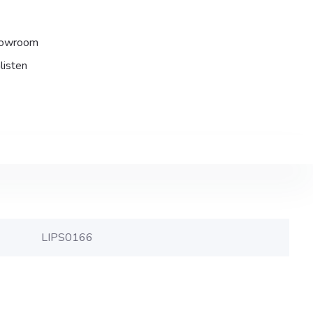
howroom
listen
LIPS0166