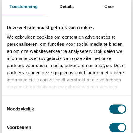
Chubbsafes
Toestemming
Details
Over
Chubbsafes ProGuard G3 65
Bekijk alles Inbraakwerende Kluis
Deze website maakt gebruik van cookies
3.199,-
We gebruiken cookies om content en advertenties te
Op voorraad: .
personaliseren, om functies voor social media te bieden
en om ons websiteverkeer te analyseren. Ook delen we
Bekijk de reviews
informatie over uw gebruik van onze site met onze
partners voor social media, adverteren en analyse. Deze
Hoogstaande officieel ECB-S gecertificeerde brand- en
partners kunnen deze gegevens combineren met andere
inbraakwerende kluis in de klasse 3 / grade III / CEN 3
informatie die u aan ze heeft verstrekt of die ze hebben
conform EN 1143-1. Standaard uitgevoerd met een
verzameld op basis van uw gebruik van hun services.
sleutelslot, optioneel te vervangen voor een electronisch
codeslot....
Toon meer
Toestemmingsselectie
Noodzakelijk
Betrouwbaar & veilig betalen
Voorkeuren
Meerprijs installeren begane grond of op etage met