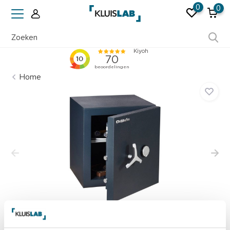
0
0
Erkend door verzekeraars
Home