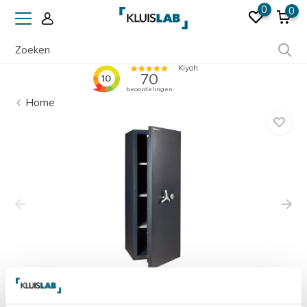
0
0
Ruim 50 jaar ervaring
Home