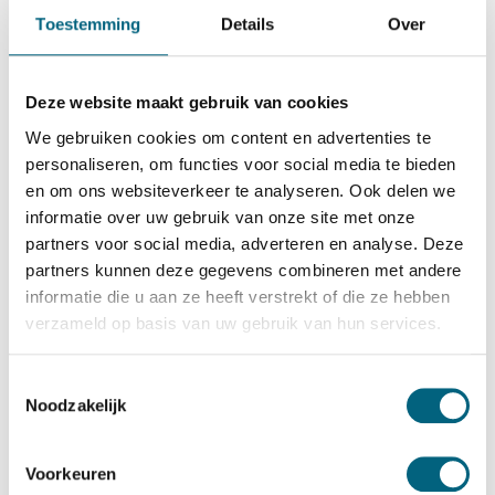
Chubbsafes
Toestemming
Details
Over
Chubbsafes ProGuard G3 370
Bekijk alles Inbraakwerende Kluis
Deze website maakt gebruik van cookies
8.289,-
We gebruiken cookies om content en advertenties te
Op voorraad: .
personaliseren, om functies voor social media te bieden
en om ons websiteverkeer te analyseren. Ook delen we
Bekijk de reviews
informatie over uw gebruik van onze site met onze
partners voor social media, adverteren en analyse. Deze
Hoogstaande officieel ECB-S gecertificeerde brand- en
partners kunnen deze gegevens combineren met andere
inbraakwerende kluis in de klasse 3 / grade III / CEN 3
informatie die u aan ze heeft verstrekt of die ze hebben
conform EN 1143-1. Standaard uitgevoerd met een
verzameld op basis van uw gebruik van hun services.
sleutelslot, optioneel te vervangen voor een electronisch
codeslot....
Toon meer
Toestemmingsselectie
Noodzakelijk
Betrouwbaar & veilig betalen
Voorkeuren
Meerprijs installeren begane grond of op etage met