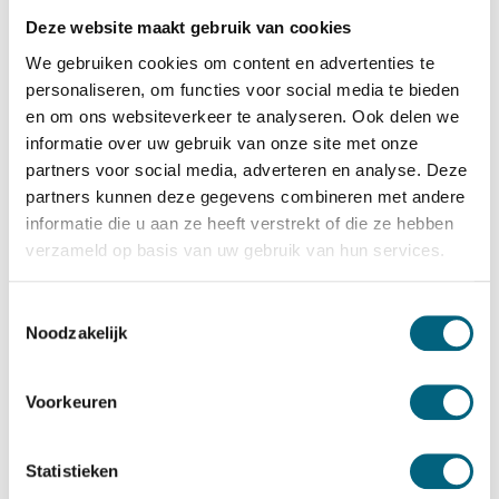
Chubbsafes
Deze website maakt gebruik van cookies
Chubbsafes HomeSafe S2 70 EL
We gebruiken cookies om content en advertenties te
Bekijk alles Inbraakwerende Kluis
personaliseren, om functies voor social media te bieden
en om ons websiteverkeer te analyseren. Ook delen we
1.459,-
informatie over uw gebruik van onze site met onze
Op voorraad: .
partners voor social media, adverteren en analyse. Deze
partners kunnen deze gegevens combineren met andere
Bekijk de reviews
informatie die u aan ze heeft verstrekt of die ze hebben
Officieel ECB-S gecertificeerde inbraakwerende privékluis
verzameld op basis van uw gebruik van hun services.
in de klasse S2 / grade S2 / CEN S2 conform EN 14450....
Toon meer
Toestemmingsselectie
Noodzakelijk
Betrouwbaar & veilig betalen
Voorkeuren
Meerprijs installeren begane grond of op etage met
lift:
Statistieken