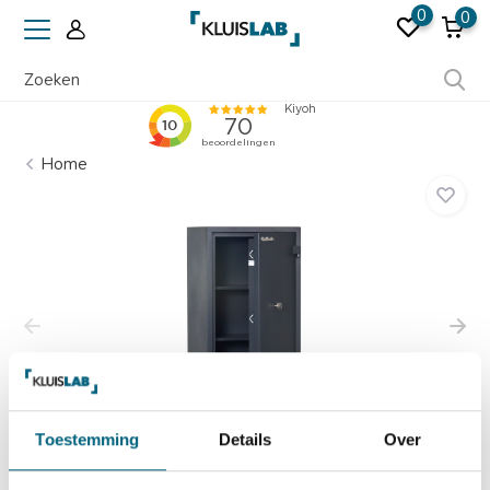
0
0
Ruim 50 jaar ervaring
Home
Toestemming
Details
Over