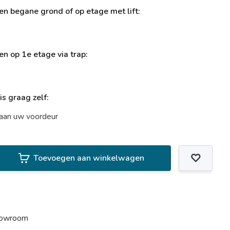
ren begane grond of op etage met lift:
ren op 1e etage via trap:
uis graag zelf:
t aan uw voordeur
Toevoegen aan winkelwagen
howroom