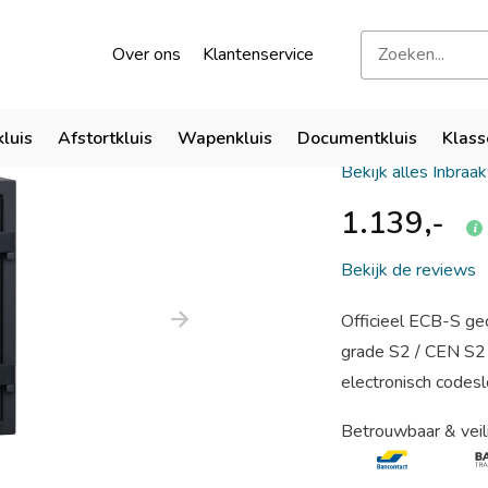
kend door verzekeraars
Bezoek onze showroom
Over ons
Klantenservice
Chubbsaf
kluis
Afstortkluis
Wapenkluis
Documentkluis
Klass
Bekijk alles Inbraa
1.139,-
Bekijk de reviews
Officieel ECB-S gec
grade S2 / CEN S2
electronisch codeslo
Betrouwbaar & veil