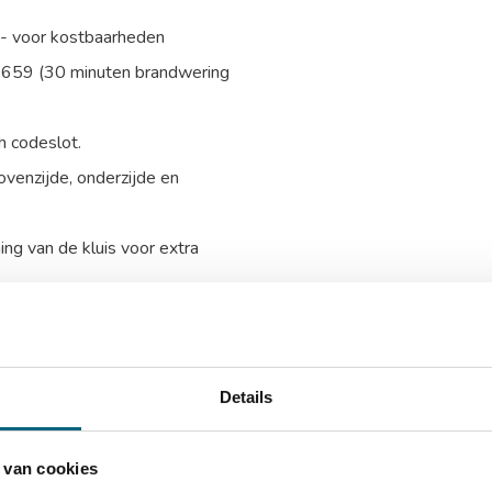
,- voor kostbaarheden
5659 (30 minuten brandwering
h codeslot.
venzijde, onderzijde en
ing van de kluis voor extra
talen harde platen en relocker
gbord
Details
D)
 van cookies