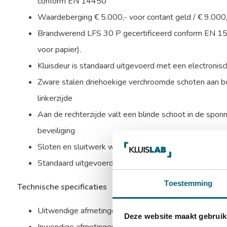
conform EN 14450
Waardeberging € 5.000,- voor contant geld / € 9.000
Brandwerend LFS 30 P gecertificeerd conform EN 1
voor papier).
Kluisdeur is standaard uitgevoerd met een electronisc
Zware stalen driehoekige verchroomde schoten aan bo
linkerzijde
Aan de rechterzijde valt een blinde schoot in de sponn
beveiliging
Sloten en sluitwerk worden beschermd door mangaans
Standaard uitgevoerd met 1 in hoogte verstelbaar le
Toestemming
Technische specificaties
Uitwendige afmetingen: 450 x 445 x 390 mm (HxBx
Deze website maakt gebruik