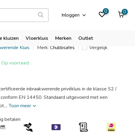
9,9
0
0
Inloggen
es HomeSafe S2 35 EL
e kluizen
Vloerkluis
Merken
Outlet
kwerende Kluis
Merk:
Chubbsafes
Vergelijk
Op voorraad: .
ertificeerde inbraakwerende privékluis in de klasse S2 /
 conform EN 14450. Standaard uitgevoerd met een
t....
Toon meer
ig betalen