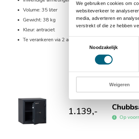
Inwendige afmetingen: 360 x 355 x 281 mm (HxBxD
We gebruiken cookies om cont
Volume: 35 liter
websiteverkeer te analyseren
media, adverteren en analys
Gewicht: 38 kg
verstrekt of die ze hebben v
Kleur: antraciet
Te verankeren via 2 ankergat in de bodem en 2 anker
Toestemmingsselectie
Noodzakelijk
Weigeren
Chubbs
1.139,-
Op voorr