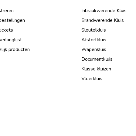
treren
Inbraakwerende Kluis
bestellingen
Brandwerende Kluis
tickets
Sleutelkluis
verlanglijst
Afstortkluis
lijk producten
Wapenkluis
Documentkluis
Klasse kluizen
Vloerkluis