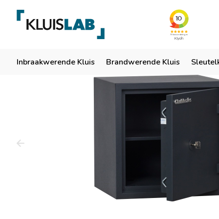
Team van specialisten
Ruim 50 jaar ervaring
Er
Home
Inbraakwerende Kluis
Brandwerende Kluis
Sleutel