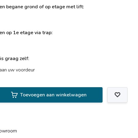
ren begane grond of op etage met lift:
ren op 1e etage via trap:
uis graag zelf:
t aan uw voordeur
Toevoegen aan winkelwagen
howroom