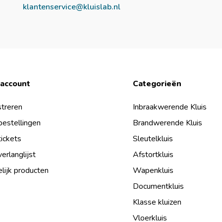
klantenservice@kluislab.nl
 account
Categorieën
treren
Inbraakwerende Kluis
bestellingen
Brandwerende Kluis
tickets
Sleutelkluis
verlanglijst
Afstortkluis
lijk producten
Wapenkluis
Documentkluis
Klasse kluizen
Vloerkluis