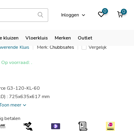
9,9
0
0
Inloggen
es DuoForce G3-120-KL-60
e kluizen
Vloerkluis
Merken
Outlet
kwerende Kluis
Merk:
Chubbsafes
Vergelijk
Op voorraad: .
rce G3-120-KL-60
xD) : 725x635x617 mm
Toon meer
ig betalen