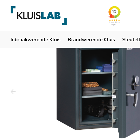
Team van specialisten
Ruim 50 jaar ervaring
Er
Home
Inbraakwerende Kluis
Brandwerende Kluis
Sleutel