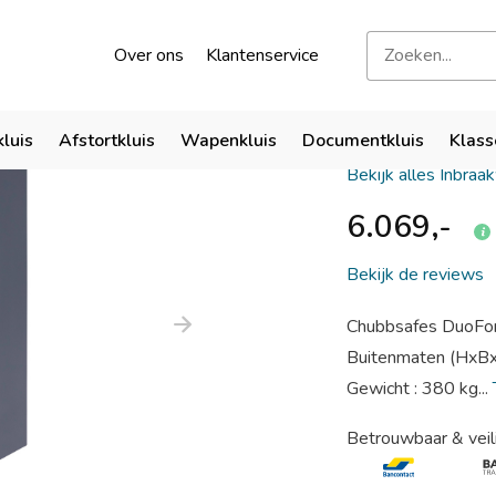
kend door verzekeraars
Bezoek onze showroom
Over ons
Klantenservice
Chubbsaf
kluis
Afstortkluis
Wapenkluis
Documentkluis
Klass
Bekijk alles Inbraa
6.069,-
Bekijk de reviews
Chubbsafes DuoFo
Buitenmaten (HxB
Gewicht : 380 kg...
Betrouwbaar & veil