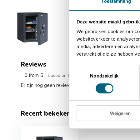
Toestemming
Deze website maakt gebruik
Chubbs
6.069,-
We gebruiken cookies om cont
Op voorr
websiteverkeer te analyseren
media, adverteren en analys
verstrekt of die ze hebben v
Reviews
Toestemmingsselectie
0
from
5
Based on 0 reviews
Noodzakelijk
Er zijn nog geen reviews geschreven over dit product..
Recent bekeken
Weigeren