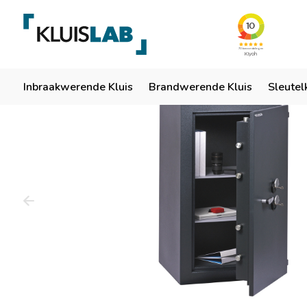
Team van specialisten
Ruim 50 jaar ervaring
Er
Home
Inbraakwerende Kluis
Brandwerende Kluis
Sleutel