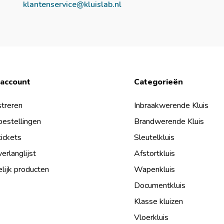
klantenservice@kluislab.nl
 account
Categorieën
treren
Inbraakwerende Kluis
bestellingen
Brandwerende Kluis
tickets
Sleutelkluis
verlanglijst
Afstortkluis
lijk producten
Wapenkluis
Documentkluis
Klasse kluizen
Vloerkluis