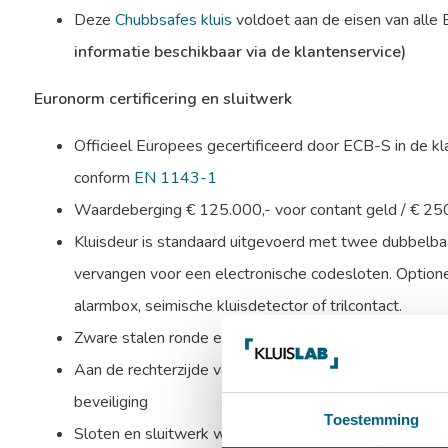
Deze
Chubbsafes kluis
voldoet aan de eisen van alle
informatie beschikbaar via de klantenservice)
Euronorm certificering en sluitwerk
Officieel Europees gecertificeerd door ECB-S in de k
conform
EN 1143-1
Waardeberging € 125.000,- voor contant geld / € 25
Kluisdeur is standaard uitgevoerd met twee dubbelbaa
vervangen voor een electronische codesloten. Optione
alarmbox, seimische kluisdetector of trilcontact.
Zware stalen ronde en verchroomde schoten aan bovenz
Aan de rechterzijde valt een blinde schoot in de sponn
beveiliging
Toestemming
Sloten en sluitwerk worden beschermd door mangaans