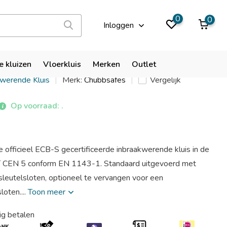
9,9
0
0
Inloggen
es Custodian G5 310
e kluizen
Vloerkluis
Merken
Outlet
kwerende Kluis
Merk:
Chubbsafes
Vergelijk
Op voorraad: .
officieel ECB-S gecertificeerde inbraakwerende kluis in de
 / CEN 5 conform EN 1143-1. Standaard uitgevoerd met
leutelsloten, optioneel te vervangen voor een
loten....
Toon meer
ig betalen