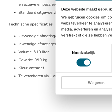
en actieve en passieve relockers
Deze website maakt gebruik
Standaard uitgevoerd met 2 in hoogte verstelbare u
We gebruiken cookies om cont
websiteverkeer te analyseren
Technische specificaties
media, adverteren en analys
verstrekt of die ze hebben v
Uitwendige afmetingen: 1270 x 730 x 740 mm (HxB
Inwendige afmetingen: 1100 x 560 x 500 mm (HxBx
Toestemmingsselectie
Volume: 310 liter
Noodzakelijk
Gewicht: 999 kg
Kleur: antraciet
Te verankeren via 1 ankergat in de bodem en 1 anker 
Weigeren