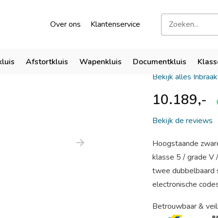
kend door verzekeraars
Bezoek onze showroom
Over ons
Klantenservice
Chubbsaf
kluis
Afstortkluis
Wapenkluis
Documentkluis
Klass
Bekijk alles Inbraa
10.189,-
Bekijk de reviews
Hoogstaande zware 
klasse 5 / grade V
twee dubbelbaard s
electronische codes
Betrouwbaar & veil