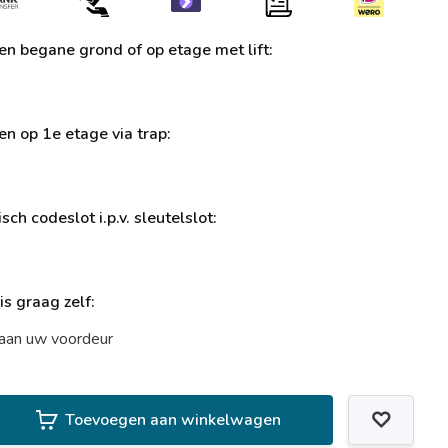
ren begane grond of op etage met lift:
ren op 1e etage via trap:
sch codeslot i.p.v. sleutelslot:
uis graag zelf:
t aan uw voordeur
Toevoegen aan winkelwagen