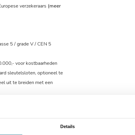
 Europese verzekeraars
(meer
lasse 5 / grade V / CEN 5
0.000,- voor kostbaarheden
rd sleutelsloten, optioneel te
el uit te breiden met een
ijde, onderzijde en linkerzijde
ing van de kluis voor extra
Details
talen harde platen, glasplaat