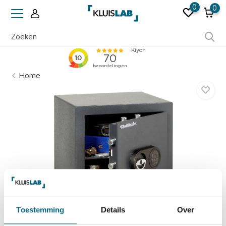
0
0
Ruim 50 jaar ervaring
Home
Toestemming
Details
Over