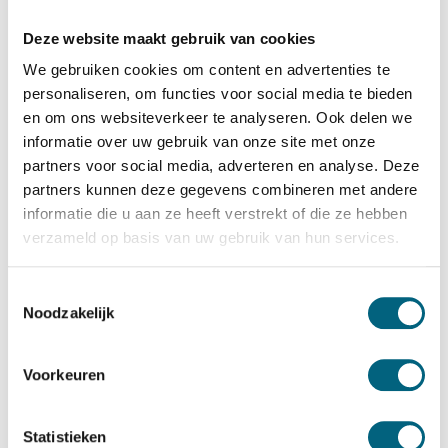
Chubbsafes
Chubbsafes Consul G1 40 KL
Deze website maakt gebruik van cookies
Bekijk alles Inbraakwerende Kluis
We gebruiken cookies om content en advertenties te
personaliseren, om functies voor social media te bieden
1.099,-
en om ons websiteverkeer te analyseren. Ook delen we
informatie over uw gebruik van onze site met onze
Op voorraad: .
partners voor social media, adverteren en analyse. Deze
Bekijk de reviews
partners kunnen deze gegevens combineren met andere
informatie die u aan ze heeft verstrekt of die ze hebben
Hoogstaande officieel door ECB-S gecertificeerde
verzameld op basis van uw gebruik van hun services.
inbraakwerende kluis in de klasse 1 / grade I / CEN 1
conform EN 1143-1. Standaard uitgevoerd met een
Toestemmingsselectie
dubbelbaard sleutelslot....
Toon meer
Noodzakelijk
Betrouwbaar & veilig betalen
Voorkeuren
Meerprijs installeren begane grond of op etage met
Statistieken
lift: