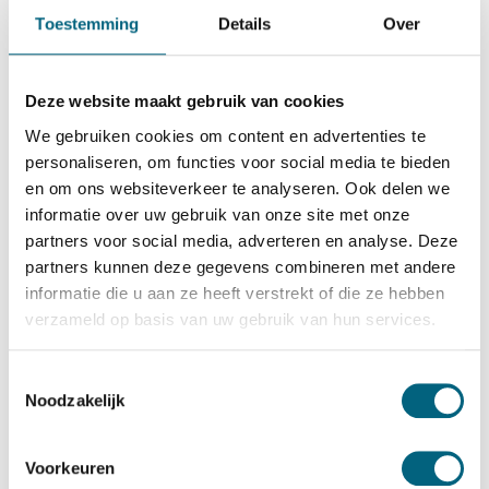
Wertheim
Toestemming
Details
Over
Wertheim BM 25
Bekijk alles Inbraakwerende Kluis
Deze website maakt gebruik van cookies
3.313,-
We gebruiken cookies om content en advertenties te
Op voorraad
personaliseren, om functies voor social media te bieden
en om ons websiteverkeer te analyseren. Ook delen we
Bekijk de reviews
informatie over uw gebruik van onze site met onze
partners voor social media, adverteren en analyse. Deze
Moderne kwalitatieve officieel ECB-S gecertificeerde
partners kunnen deze gegevens combineren met andere
inbraakwerende kluis in de klasse 2 / grade II / CEN 2
informatie die u aan ze heeft verstrekt of die ze hebben
conform EN 1143-1. Standaard uitgevoerd met een
verzameld op basis van uw gebruik van hun services.
dubbelbaard sleutelslot, optioneel te vervangen voor een
electronisch codeslot....
Toon meer
Toestemmingsselectie
Noodzakelijk
Betrouwbaar & veilig betalen
Voorkeuren
Meerprijs installeren begane grond of op etage met