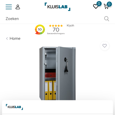
0
0
Ruim 50 jaar ervaring
Home