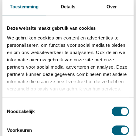
De Raat Brandkasten
Toestemming
Details
Over
De Raat DRS Euro Defender III/2
Bekijk alles Inbraakwerende Kluis
Deze website maakt gebruik van cookies
3.029,-
We gebruiken cookies om content en advertenties te
Op voorraad
personaliseren, om functies voor social media te bieden
en om ons websiteverkeer te analyseren. Ook delen we
Bekijk de reviews
informatie over uw gebruik van onze site met onze
partners voor social media, adverteren en analyse. Deze
Conventionele officieel ECB-S gecertificeerde brand en
partners kunnen deze gegevens combineren met andere
inbraakwerende kluis in de klasse 3 / grade III / CEN 3
informatie die u aan ze heeft verstrekt of die ze hebben
conform EN 1143-1 en brandwerend gecertificeerd in de
verzameld op basis van uw gebruik van hun services.
klasse 60 paper conform NT Fire 017 (60 minuten
brandwering voor papier)....
Toon meer
Toestemmingsselectie
Noodzakelijk
Betrouwbaar & veilig betalen
Voorkeuren
Meerprijs installeren begane grond of op etage met