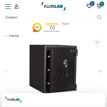
0
0
Ruim 50 jaar ervaring
Home